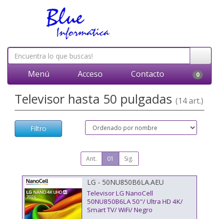
Menú
Acceso
Contacto
0
Televisor hasta 50 pulgadas
(14 art.)
Filtro
Ant.
01
Sig.
LG - 50NU850B6LA.AEU
Televisor LG NanoCell
50NU850B6LA 50"/ Ultra HD 4K/
Smart TV/ WiFi/ Negro