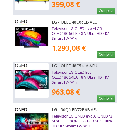
399,08 €
Comprar
LG - OLED48C66LB.AEU
Televisor LG OLED evo AI C6
OLED48C66LB 48"/ Ultra HD 4K/
Smart TV/ WiFi
1.293,08 €
Comprar
LG - OLED48C54LA.AEU
Televisor LG OLED Evo
OLED48C54LA 48"/ Ultra HD 4K/
Smart TV/ WiFi
963,08 €
Comprar
LG - 50QNED72B6B.AEU
Televisor LG QNED evo AI QNED72
Mini LED 50QNED72B6B 50"/ Ultra
HD 4K/ Smart TV/ WiFi