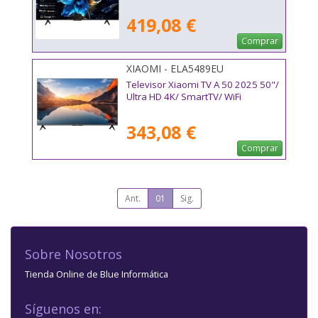
419,08 €
Comprar
XIAOMI - ELA5489EU
Televisor Xiaomi TV A 50 2025 50"/
Ultra HD 4K/ SmartTV/ WiFi
343,08 €
Comprar
Ant.
01
Sig.
Sobre Nosotros
Tienda Online de Blue Informática
Síguenos en: