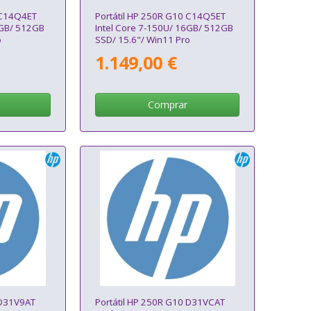
 C14Q4ET
Portátil HP 250R G10 C14Q5ET
6GB/ 512GB
Intel Core 7-150U/ 16GB/ 512GB
o
SSD/ 15.6"/ Win11 Pro
1.149,00 €
Comprar
 D31V9AT
Portátil HP 250R G10 D31VCAT