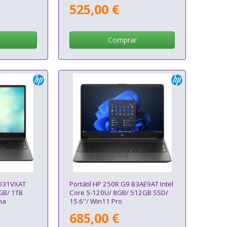
525,00 €
Comprar
 D31VXAT
Portátil HP 250R G9 B3AE9AT Intel
GB/ 1TB
Core 5-120U/ 8GB/ 512GB SSD/
ma
15.6"/ Win11 Pro
685,00 €