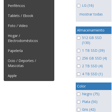
LG (16)
Periféricos
mostrar todas
Tablets / Ebook
Foto / Video
Almacenamiento
Hogar /
512 GB SSD
Electrodomésticos
(130)
1 TB SSD (39)
Papelería
256 GB SSD (4)
Ocio / Deportes /
Mascotas
2 TB SSD (4)
4 TB SSD (1)
Apple
Color
Negro (75)
Plata (50)
Gris (42)