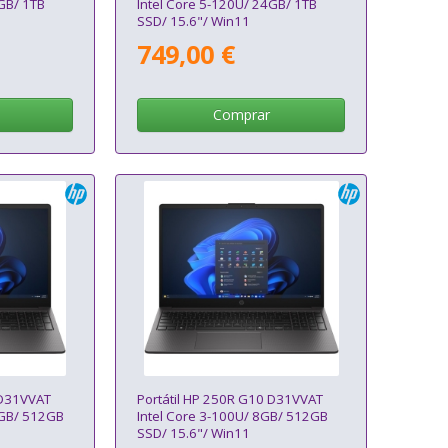
GB/ 1TB
Intel Core 5-120U/ 24GB/ 1TB
SSD/ 15.6"/ Win11
749,00 €
Comprar
 D31VVAT
Portátil HP 250R G10 D31VVAT
6GB/ 512GB
Intel Core 3-100U/ 8GB/ 512GB
SSD/ 15.6"/ Win11