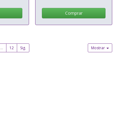
Comprar
...
12
Sig.
Mostrar