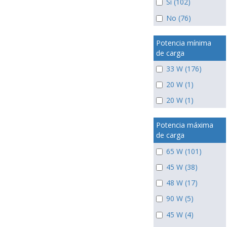
Si (102)
No (76)
Potencia mínima
de carga
33 W (176)
20 W (1)
20 W (1)
Potencia máxima
de carga
65 W (101)
45 W (38)
48 W (17)
90 W (5)
45 W (4)