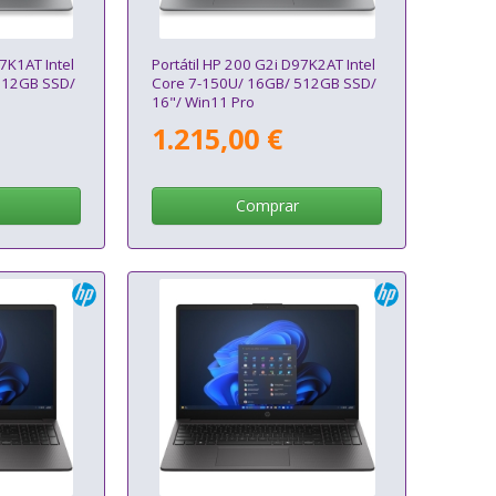
7K1AT Intel
Portátil HP 200 G2i D97K2AT Intel
512GB SSD/
Core 7-150U/ 16GB/ 512GB SSD/
16"/ Win11 Pro
1.215,00 €
Comprar