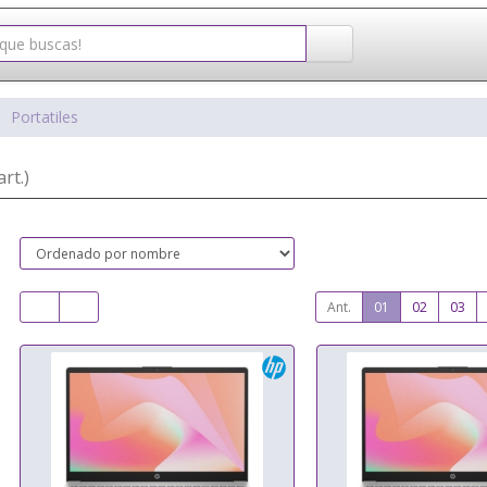
Portatiles
art.)
Ant.
01
02
03