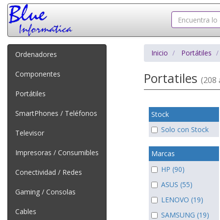
Inicio
Portátiles
Ordenadores
Componentes
Portatiles
(208 
Portátiles
SmartPhones / Teléfonos
Stock
Solo con Stock
Televisor
Impresoras / Consumibles
Marcas
HP (90)
Conectividad / Redes
ASUS (55)
Gaming / Consolas
LENOVO (19)
Cables
SAMSUNG (19)