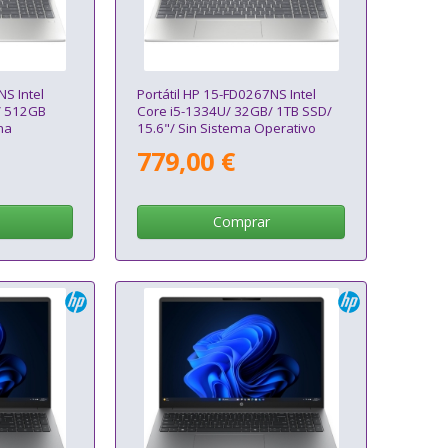
NS Intel
Portátil HP 15-FD0267NS Intel
/ 512GB
Core i5-1334U/ 32GB/ 1TB SSD/
ma
15.6"/ Sin Sistema Operativo
779,00 €
Comprar