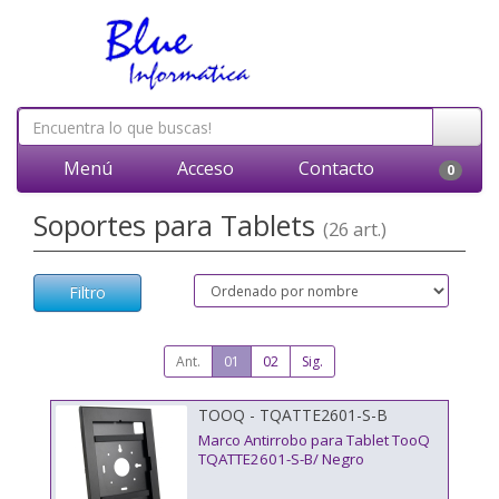
Menú
Acceso
Contacto
0
Soportes para Tablets
(26 art.)
Filtro
Ant.
01
02
Sig.
TOOQ - TQATTE2601-S-B
Marco Antirrobo para Tablet TooQ
TQATTE2601-S-B/ Negro