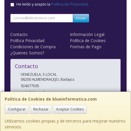
He leído y acepto la
Política de Privacidad
.
Enviar
Contacto
Información Legal
Política Privacidad
Política de Cookies
Condiciones de Compra
Formas de Pago
¿Quienes Somos?
Contacto
VENEZUELA, 5 LOCAL
06200
ALMENDRALEJO
,
Badajoz
924677505
web@blueinformatica.com
Política de Cookies de blueinformatica.com
Configurar
Rechazar
Aceptar Cookies
Horario
10 a 14 Y 17 a 20:30
Utilizamos cookies propias y de terceros para mejorar nuestros
servicios.