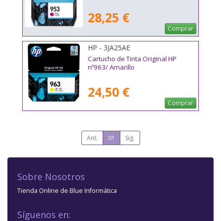
28,25 €
Comprar
HP - 3JA25AE
Cartucho de Tinta Original HP
nº963/ Amarillo
24,50 €
Comprar
Ant.
01
Sig.
Sobre Nosotros
Tienda Online de Blue Informática
Síguenos en: