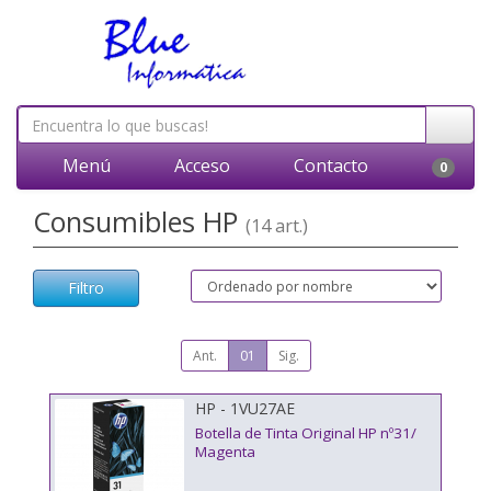
Menú
Acceso
Contacto
0
Consumibles HP
(14 art.)
Filtro
Ant.
01
Sig.
HP - 1VU27AE
Botella de Tinta Original HP nº31/
Magenta