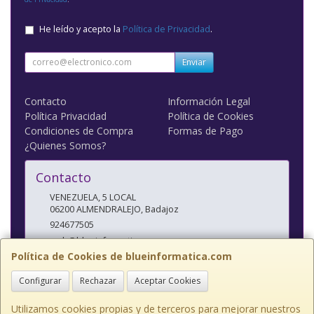
He leído y acepto la
Política de Privacidad
.
Enviar
Contacto
Información Legal
Política Privacidad
Política de Cookies
Condiciones de Compra
Formas de Pago
¿Quienes Somos?
Contacto
VENEZUELA, 5 LOCAL
06200
ALMENDRALEJO
,
Badajoz
924677505
web@blueinformatica.com
Política de Cookies de blueinformatica.com
Configurar
Rechazar
Aceptar Cookies
Horario
10 a 14 Y 17 a 20:30
Utilizamos cookies propias y de terceros para mejorar nuestros