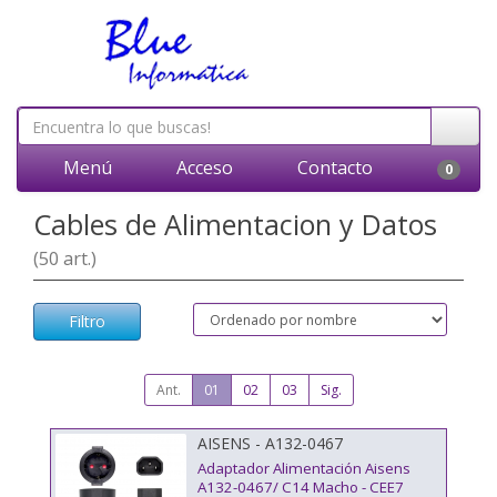
Menú
Acceso
Contacto
0
Cables de Alimentacion y Datos
(50 art.)
Filtro
Ant.
01
02
03
Sig.
AISENS - A132-0467
Adaptador Alimentación Aisens
A132-0467/ C14 Macho - CEE7