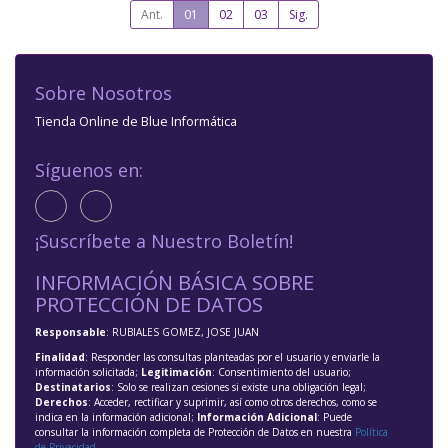
Ant.
01
02
03
Sig.
Sobre Nosotros
Tienda Online de Blue Informática
Síguenos en:
¡Suscríbete a Nuestro Boletín!
INFORMACIÓN BÁSICA SOBRE
PROTECCIÓN DE DATOS
Responsable
: RUBIALES GOMEZ, JOSE JUAN
Finalidad
: Responder las consultas planteadas por el usuario y enviarle la
información solicitada;
Legitimación
: Consentimiento del usuario;
Destinatarios
: Solo se realizan cesiones si existe una obligación legal;
Derechos
: Acceder, rectificar y suprimir, así como otros derechos, como se
indica en la información adicional;
Información Adicional
: Puede
consultar la información completa de Protección de Datos en nuestra
Política
de Privacidad
.