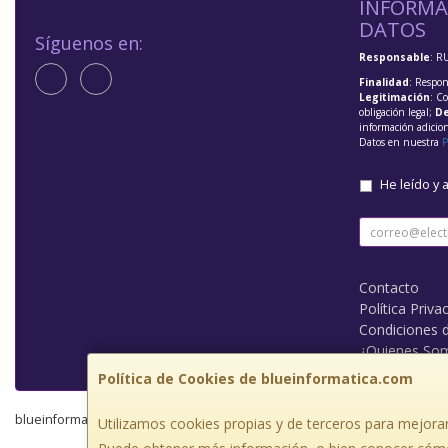
INFORMA
DATOS
Síguenos en:
Responsable
: R
Finalidad
: Respon
Legitimación
: C
obligación legal;
De
información adicio
Datos en nuestra
P
He leído y 
Contacto
Política Priva
Condiciones 
¿Quienes So
Política de Cookies de blueinformatica.com
blueinformatica.com © 2026
Utilizamos cookies propias y de terceros para mejorar