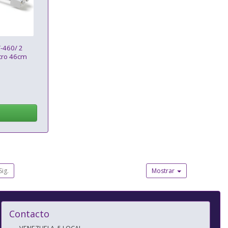
-460/ 2
tro 46cm
Sig.
Mostrar
Contacto