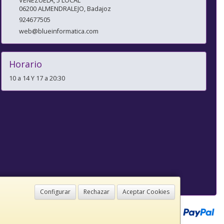
VENEZUELA, 5 LOCAL
06200
ALMENDRALEJO
,
Badajoz
924677505
web@blueinformatica.com
Horario
10 a 14 Y 17 a 20:30
Configurar
Rechazar
Aceptar Cookies