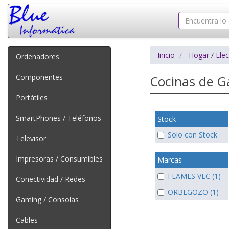
Inicio
Hogar / Ele
Ordenadores
Componentes
Cocinas de 
Portátiles
SmartPhones / Teléfonos
Stock
Solo con Stock
Televisor
Impresoras / Consumibles
Marcas
FLAMES VLC (1)
Conectividad / Redes
ORBEGOZO (1)
Gaming / Consolas
Cables