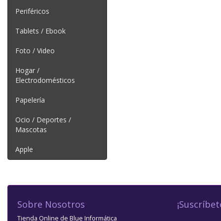
Periféricos
Tablets / Ebook
Foto / Video
Hogar /
Electrodomésticos
Papelería
Ocio / Deportes /
Mascotas
Apple
Sobre Nosotros
¡Suscríbet
Tienda Online de Blue Informática