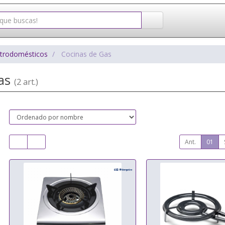
ctrodomésticos
Cocinas de Gas
Gas
(2 art.)
Ant.
01