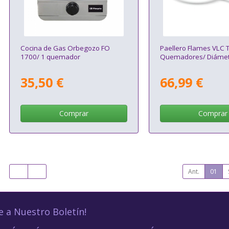
Cocina de Gas Orbegozo FO
Paellero Flames VLC T
1700/ 1 quemador
Quemadores/ Diáme
35,50 €
66,99 €
Comprar
Comprar
Ant.
01
e a Nuestro Boletín!