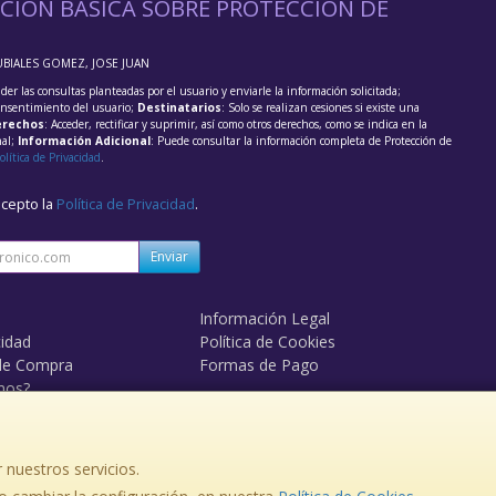
CIÓN BÁSICA SOBRE PROTECCIÓN DE
UBIALES GOMEZ, JOSE JUAN
der las consultas planteadas por el usuario y enviarle la información solicitada;
onsentimiento del usuario;
Destinatarios
: Solo se realizan cesiones si existe una
rechos
: Acceder, rectificar y suprimir, así como otros derechos, como se indica en la
nal;
Información Adicional
: Puede consultar la información completa de Protección de
olítica de Privacidad
.
acepto la
Política de Privacidad
.
Enviar
Información Legal
cidad
Política de Cookies
de Compra
Formas de Pago
mos?
 nuestros servicios.
, , , , España. - C.I.F.: 33978505F - Tfno: