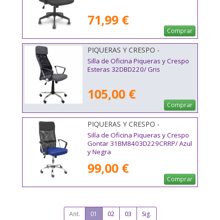
71,99 €
Comprar
PIQUERAS Y CRESPO -
32DBD220
Silla de Oficina Piqueras y Crespo
Esteras 32DBD220/ Gris
105,00 €
Comprar
PIQUERAS Y CRESPO -
31BM8403D229CRRP
Silla de Oficina Piqueras y Crespo
Gontar 31BM8403D229CRRP/ Azul
y Negra
99,00 €
Comprar
Ant.
01
02
03
Sig.