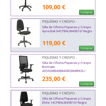
109,00 €
Comprar
PIQUERAS Y CRESPO -
04CPBALI840B10
Silla de Oficina Piqueras y Crespo
Ayna Bali 04CPBALI840B10/ Negro
119,00 €
Comprar
PIQUERAS Y CRESPO -
405ASM840B840B2B68R65L
Silla de Oficina Piqueras y Crespo
Bormate
405ASM840B840B2B68R65L/
Negro
235,00 €
Comprar
PIQUERAS Y CRESPO -
14CPBALI840B10
Silla de Oficina Piqueras y Crespo
Elche 14CPBALI840B10/ Negra