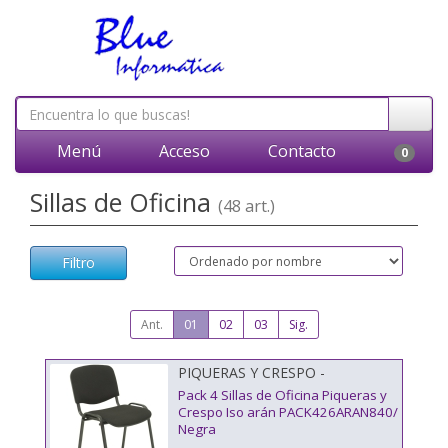
Menú
Acceso
Contacto
0
Sillas de Oficina
(48 art.)
Filtro
Ant.
01
02
03
Sig.
PIQUERAS Y CRESPO -
PACK426ARAN840
Pack 4 Sillas de Oficina Piqueras y
Crespo Iso arán PACK426ARAN840/
Negra