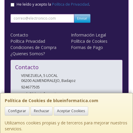
He leído y acepto la
Política de Privacidad
.
Enviar
Contacto
Información Legal
Política Privacidad
Política de Cookies
Condiciones de Compra
Formas de Pago
¿Quienes Somos?
Contacto
VENEZUELA, 5 LOCAL
06200
ALMENDRALEJO
,
Badajoz
924677505
web@blueinformatica.com
Política de Cookies de blueinformatica.com
Configurar
Rechazar
Aceptar Cookies
Horario
10 a 14 Y 17 a 20:30
Utilizamos cookies propias y de terceros para mejorar nuestros
servicios.