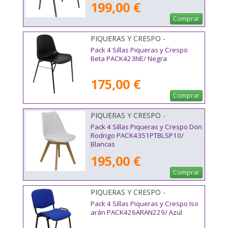
199,00 €
Comprar
PIQUERAS Y CRESPO -
PACK423NE
Pack 4 Sillas Piqueras y Crespo
Beta PACK423NE/ Negra
175,00 €
Comprar
PIQUERAS Y CRESPO -
PACK4351PTBLSP10
Pack 4 Sillas Piqueras y Crespo Don
Rodrigo PACK4351PTBLSP10/
Blancas
195,00 €
Comprar
PIQUERAS Y CRESPO -
PACK426ARAN229
Pack 4 Sillas Piqueras y Crespo Iso
arán PACK426ARAN229/ Azul