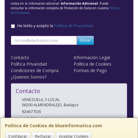
indica en la información adicional;
Información Adicional
: Puede
consultar la información completa de Protección de Datos en nuestra
Política
de Privacidad
.
He leído y acepto la
Política de Privacidad
.
Enviar
Contacto
Información Legal
Política Privacidad
Política de Cookies
Condiciones de Compra
Formas de Pago
¿Quienes Somos?
Contacto
VENEZUELA, 5 LOCAL
06200
ALMENDRALEJO
,
Badajoz
924677505
web@blueinformatica.com
Política de Cookies de blueinformatica.com
Configurar
Rechazar
Aceptar Cookies