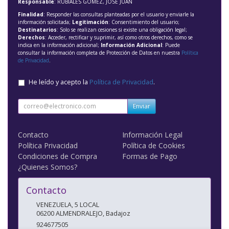
Responsable
: RUBIALES GOMEZ, JOSE JUAN
Finalidad
: Responder las consultas planteadas por el usuario y enviarle la
información solicitada;
Legitimación
: Consentimiento del usuario;
Destinatarios
: Solo se realizan cesiones si existe una obligación legal;
Derechos
: Acceder, rectificar y suprimir, así como otros derechos, como se
indica en la información adicional;
Información Adicional
: Puede
consultar la información completa de Protección de Datos en nuestra
Política
de Privacidad
.
He leído y acepto la
Política de Privacidad
.
Enviar
Contacto
Información Legal
Política Privacidad
Política de Cookies
Condiciones de Compra
Formas de Pago
¿Quienes Somos?
Contacto
VENEZUELA, 5 LOCAL
06200
ALMENDRALEJO
,
Badajoz
924677505