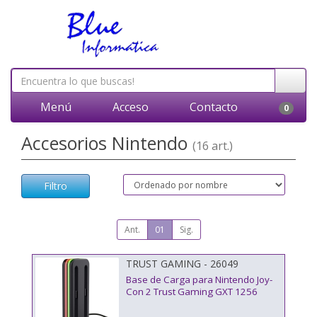
Menú
Acceso
Contacto
0
Accesorios Nintendo
(16 art.)
Filtro
Ant.
01
Sig.
TRUST GAMING - 26049
Base de Carga para Nintendo Joy-
Con 2 Trust Gaming GXT 1256