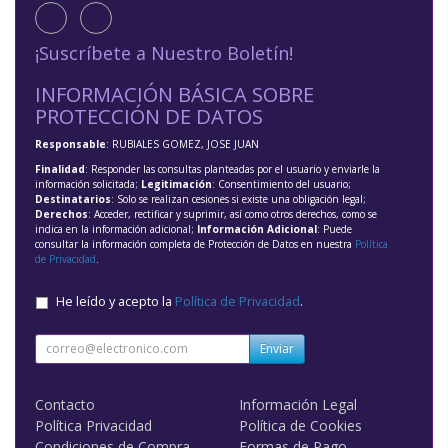
¡Suscríbete a Nuestro Boletín!
INFORMACIÓN BÁSICA SOBRE
PROTECCIÓN DE DATOS
Responsable
: RUBIALES GOMEZ, JOSE JUAN
Finalidad
: Responder las consultas planteadas por el usuario y enviarle la
información solicitada;
Legitimación
: Consentimiento del usuario;
Destinatarios
: Solo se realizan cesiones si existe una obligación legal;
Derechos
: Acceder, rectificar y suprimir, así como otros derechos, como se
indica en la información adicional;
Información Adicional
: Puede
consultar la información completa de Protección de Datos en nuestra
Política
de Privacidad
.
He leído y acepto la
Política de Privacidad
.
Enviar
Contacto
Información Legal
Política Privacidad
Política de Cookies
Condiciones de Compra
Formas de Pago