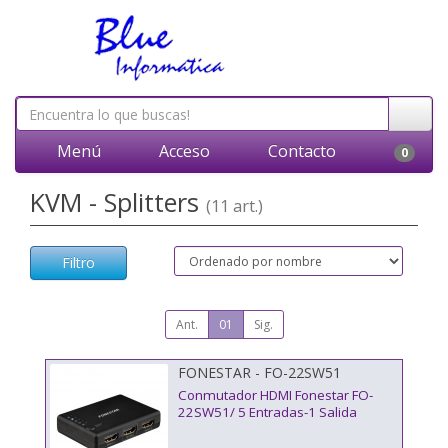
Menú
Acceso
Contacto
0
KVM - Splitters
(11 art.)
Filtro
Ant.
01
Sig.
FONESTAR - FO-22SW51
Conmutador HDMI Fonestar FO-
22SW51/ 5 Entradas-1 Salida