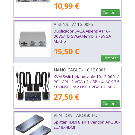
10,99 €
Comprar
AISENS - A116-0085
Duplicador SVGA Aisens A116-
0085/ 4x SVGA Hembra - SVGA
Macho
15,50 €
Comprar
NANO CABLE - 10.12.0001
KVM Switch Nanocable 10.12.0001/
PC - CPU: 2 VGA + 2 USB + 4 JACK 3.5
/ CONSOLA: 2 USB + VGA + 2 JACK
2.5/ 1.4m
27,50 €
Comprar
VENTION - AKQB0-EU
Splitter HDMI 8 en 1 Vention AKQB0-
EU/ 8xHDMI