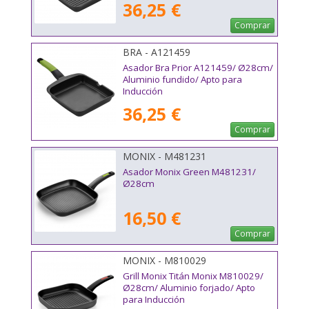
36,25 €
Comprar
BRA - A121459
Asador Bra Prior A121459/ Ø28cm/
Aluminio fundido/ Apto para
Inducción
36,25 €
Comprar
MONIX - M481231
Asador Monix Green M481231/
Ø28cm
16,50 €
Comprar
MONIX - M810029
Grill Monix Titán Monix M810029/
Ø28cm/ Aluminio forjado/ Apto
para Inducción