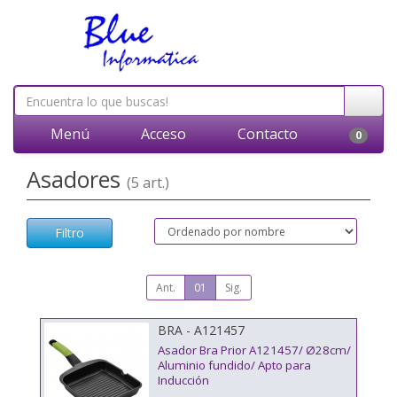
Menú
Acceso
Contacto
0
Asadores
(5 art.)
Filtro
Ant.
01
Sig.
BRA - A121457
Asador Bra Prior A121457/ Ø28cm/
Aluminio fundido/ Apto para
Inducción