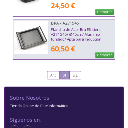
24,50 €
Comprar
BRA - A271545
Plancha de Asar Bra Efficient
A271545/ Ø45cm/ Aluminio
fundido/ Apta para Inducción
60,50 €
Comprar
Ant.
01
Sig.
Sobre Nosotros
Tienda Online de Blue Informática
Síguenos en: