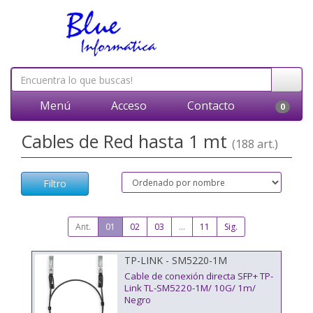
Menú
Acceso
Contacto
0
Cables de Red hasta 1 mt
(188 art.)
Filtro
Ant.
01
02
03
...
11
Sig.
TP-LINK - SM5220-1M
Cable de conexión directa SFP+ TP-
Link TL-SM5220-1M/ 10G/ 1m/
Negro