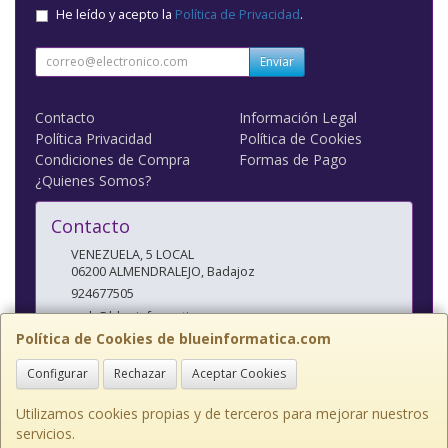
He leído y acepto la
Política de Privacidad
.
Enviar
Contacto
Información Legal
Política Privacidad
Política de Cookies
Condiciones de Compra
Formas de Pago
¿Quienes Somos?
Contacto
VENEZUELA, 5 LOCAL
06200
ALMENDRALEJO
,
Badajoz
924677505
web@blueinformatica.com
Política de Cookies de blueinformatica.com
Configurar
Rechazar
Aceptar Cookies
Horario
10 a 14 Y 17 a 20:30
Utilizamos cookies propias y de terceros para mejorar nuestros
servicios.