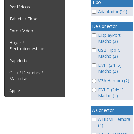
Tipo
Periféricos
Adaptador (10)
Tablets / Ebook
De Conector
Foto / Video
DisplayPort
Macho (3)
Hogar /
Electrodomésticos
USB Tipo-C
Macho (2)
Papelería
DVI-I (24+5)
Macho (2)
Ocio / Deportes /
Mascotas
VGA Hembra (2)
DVI-D (24+1)
Apple
Macho (1)
A Conector
A HDMI Hembra
(4)