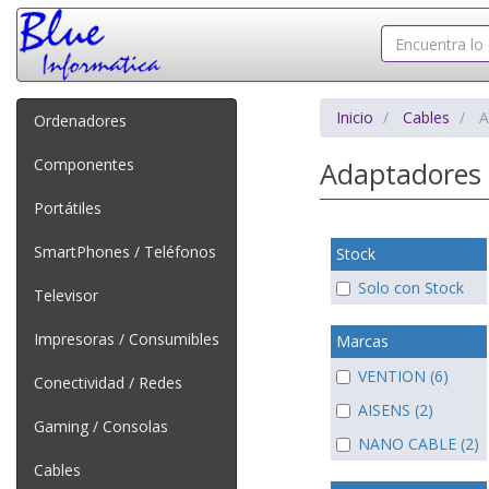
Inicio
Cables
A
Ordenadores
Componentes
Adaptadores 
Portátiles
SmartPhones / Teléfonos
Stock
Solo con Stock
Televisor
Impresoras / Consumibles
Marcas
VENTION (6)
Conectividad / Redes
AISENS (2)
Gaming / Consolas
NANO CABLE (2)
Cables