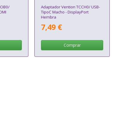
BOB0/
Adaptador Vention TCCH0/ USB-
HDMI
TipoC Macho - DisplayPort
Hembra
7,49 €
Comprar