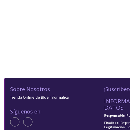
Sobre Nosotros
¡Suscríbet
Tienda Online de Blue Informática
INFORMA
DATOS
Síguenos en:
Responsable
: R
Finalidad
: Respon
Legitimación
: C