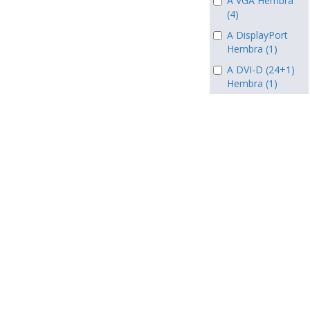
A VGA Hembra
(4)
A DisplayPort
Hembra (1)
A DVI-D (24+1)
Hembra (1)