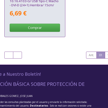
10.16.4103-G/ USB Tipo-C Macho
- DVI-D (24+1) Hembra/ 15cm/
Gris
6,69 €
Comprar
Ant.
01
e a Nuestro Boletín!
CIÓN BÁSICA SOBRE PROTECCIÓN DE
UBIALES GOMEZ, JOSE JUAN
der las consultas planteadas por el usuario y enviarle la información solicitada;
onsentimiento del usuario;
Destinatarios
: Solo se realizan cesiones si existe una