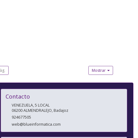
Sig.
Mostrar
Contacto
VENEZUELA, 5 LOCAL
06200
ALMENDRALEJO
,
Badajoz
924677505
web@blueinformatica.com