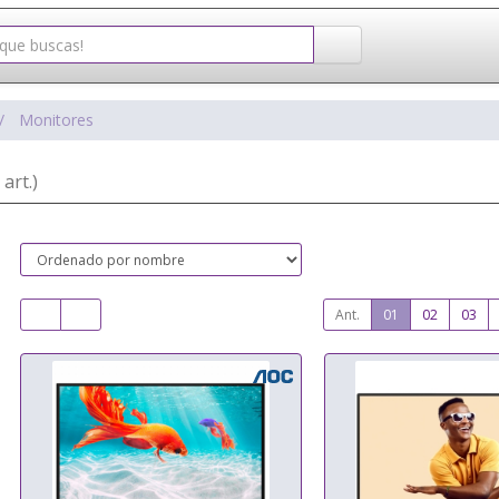
Monitores
 art.)
Ant.
01
02
03