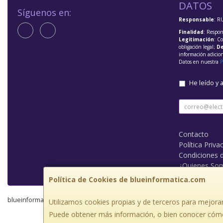
DATOS
Síguenos en:
Responsable
: R
Finalidad
: Respon
Legitimación
: C
obligación legal;
De
información adicio
Datos en nuestra
P
He leído y 
Contacto
Política Priva
Condiciones 
¿Quienes So
Política de Cookies de blueinformatica.com
blueinformatica.com © 2026
Utilizamos cookies propias y de terceros para mejorar
Puede obtener más información, o bien conocer cómo