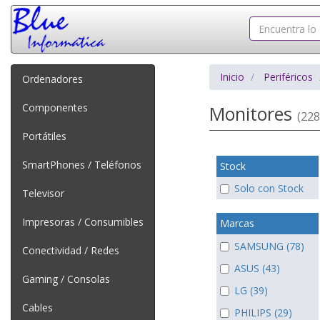
Inicio
Periféricos
Ordenadores
Componentes
Monitores
(228
Portátiles
SmartPhones / Teléfonos
Stock
Solo con Stock
Televisor
Impresoras / Consumibles
Marcas
SAMSUNG (78)
Conectividad / Redes
ASUS (43)
Gaming / Consolas
LG (39)
Cables
PHILIPS (29)