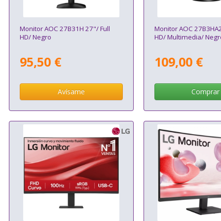
Monitor AOC 27B31H 27"/ Full
Monitor AOC 27B3HA2 
HD/ Negro
HD/ Multimedia/ Negr
95,50 €
109,00 €
Avísame
Comprar