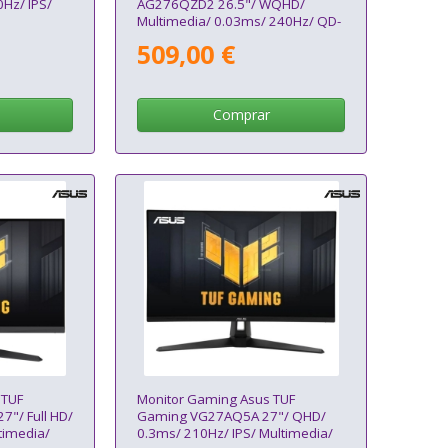
0Hz/ IPS/
AG276QZD2 26.5"/ WQHD/
Multimedia/ 0.03ms/ 240Hz/ QD-
OLED/ Regulable en altura/ Negro
509,00 €
Comprar
 TUF
Monitor Gaming Asus TUF
"/ Full HD/
Gaming VG27AQ5A 27"/ QHD/
timedia/
0.3ms/ 210Hz/ IPS/ Multimedia/