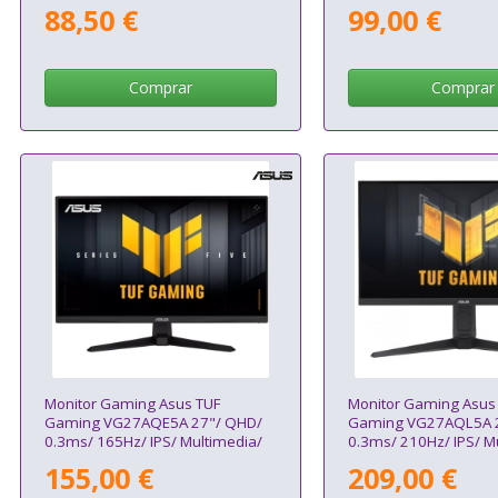
Multimedia/ Negro
Negro
88,50 €
99,00 €
Comprar
Comprar
Monitor Gaming Asus TUF
Monitor Gaming Asus
Gaming VG27AQE5A 27"/ QHD/
Gaming VG27AQL5A 
0.3ms/ 165Hz/ IPS/ Multimedia/
0.3ms/ 210Hz/ IPS/ M
Negro
Regulable en Altura/ 
155,00 €
209,00 €