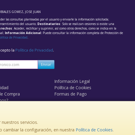
UBIALES GOMEZ, JOSE JUAN
der las consultas planteadas por el usuario y enviarle la información solicitada;
onsentimiento del usuario;
Destinatarios
: Solo se realizan cesiones si existe una
rechos
: Acceder, rectificar y suprimir, así como otros derechos, como se indica en la
nal;
Información Adicional
: Puede consultar la información completa de Protección de
olítica de Privacidad
.
acepto la
Política de Privacidad
.
Enviar
Información Legal
cidad
Política de Cookies
de Compra
Formas de Pago
mos?
 nuestros servicios.
 cambiar la configuración, en nuestra
Política de Cookies
.
, , , , España. - C.I.F.: 33978505F - Tfno: