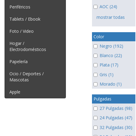
AOC (24)
Periféricos
mostrar todas
Tablets / Ebook
Foto / Video
Color
Hogar /
Negro (192)
Electrodomésticos
Blanco (22)
Papelería
Plata (17)
Ocio / Deportes /
Gris (1)
Mascotas
Morado (1)
Apple
Pulgadas
27 Pulgadas (98)
24 Pulgadas (47)
32 Pulgadas (30)