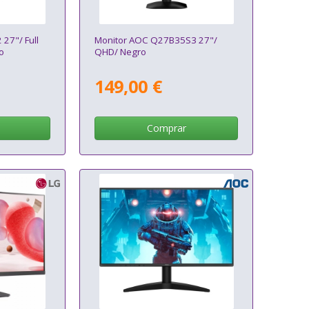
27"/ Full
Monitor AOC Q27B35S3 27"/
o
QHD/ Negro
149,00 €
Comprar