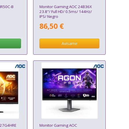
MR50C-B
Monitor Gaming AOC 24B36X
23.8"/ Full HD/ 0.5ms/ 144Hz/
IPS/ Negro
86,50 €
Avísame
 27G4HRE
Monitor Gaming AOC