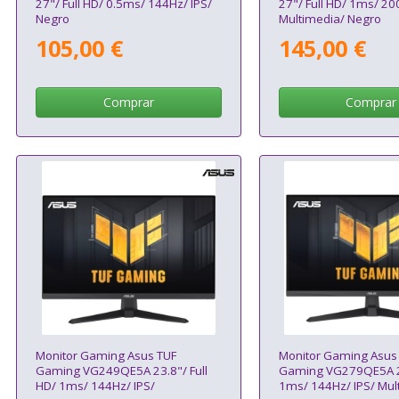
27"/ Full HD/ 0.5ms/ 144Hz/ IPS/
27"/ Full HD/ 1ms/ 20
Negro
Multimedia/ Negro
105,00 €
145,00 €
Comprar
Comprar
Monitor Gaming Asus TUF
Monitor Gaming Asus
Gaming VG249QE5A 23.8"/ Full
Gaming VG279QE5A 27
HD/ 1ms/ 144Hz/ IPS/
1ms/ 144Hz/ IPS/ Mul