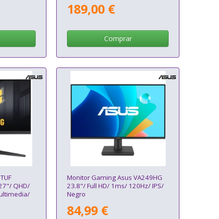
Negro
189,00 €
Comprar
 TUF
Monitor Gaming Asus VA249HG
27"/ QHD/
23.8"/ Full HD/ 1ms/ 120Hz/ IPS/
ultimedia/
Negro
Negro
84,99 €