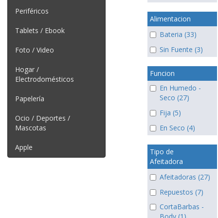
Periféricos
Alimentacion
Tablets / Ebook
Bateria (33)
Sin Fuente (3)
Foto / Video
Hogar /
Funcion
Electrodomésticos
En Humedo -
Seco (27)
Papelería
Fija (5)
Ocio / Deportes /
Mascotas
En Seco (4)
Apple
Tipo de
Afeitadora
Afeitadoras (27)
Repuestos (7)
CortaBarbas -
Body (1)