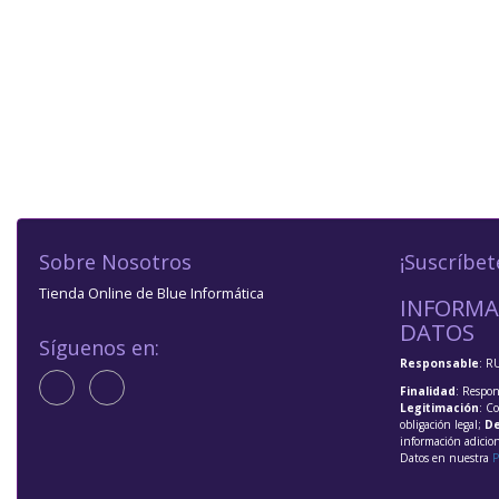
Sobre Nosotros
¡Suscríbet
Tienda Online de Blue Informática
INFORMA
DATOS
Síguenos en:
Responsable
: R
Finalidad
: Respon
Legitimación
: C
obligación legal;
De
información adicio
Datos en nuestra
P