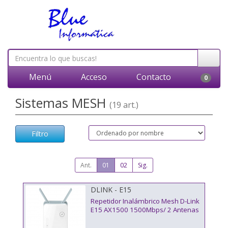
Menú
Acceso
Contacto
0
Sistemas MESH
(19 art.)
Filtro
Ant.
01
02
Sig.
DLINK - E15
Repetidor Inalámbrico Mesh D-Link
E15 AX1500 1500Mbps/ 2 Antenas