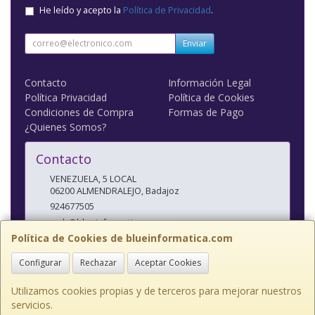
He leído y acepto la
Política de Privacidad
.
Enviar
Contacto
Información Legal
Política Privacidad
Política de Cookies
Condiciones de Compra
Formas de Pago
¿Quienes Somos?
Contacto
VENEZUELA, 5 LOCAL
06200
ALMENDRALEJO
,
Badajoz
924677505
web@blueinformatica.com
Política de Cookies de blueinformatica.com
Configurar
Rechazar
Aceptar Cookies
Horario
10 a 14 Y 17 a 20:30
Utilizamos cookies propias y de terceros para mejorar nuestros
servicios.