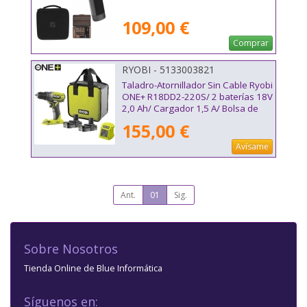
109,00 €
Comprar
RYOBI - 5133003821
Taladro-Atornillador Sin Cable Ryobi
ONE+ R18DD2-220S/ 2 baterías 18V
2,0 Ah/ Cargador 1,5 A/ Bolsa de
Transporte
155,00 €
Avísame
Ant.
01
Sig.
Sobre Nosotros
Tienda Online de Blue Informática
Síguenos en: