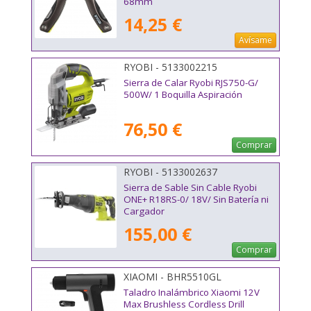
68mm
14,25 €
Avísame
RYOBI - 5133002215
Sierra de Calar Ryobi RJS750-G/
500W/ 1 Boquilla Aspiración
76,50 €
Comprar
RYOBI - 5133002637
Sierra de Sable Sin Cable Ryobi
ONE+ R18RS-0/ 18V/ Sin Batería ni
Cargador
155,00 €
Comprar
XIAOMI - BHR5510GL
Taladro Inalámbrico Xiaomi 12V
Max Brushless Cordless Drill