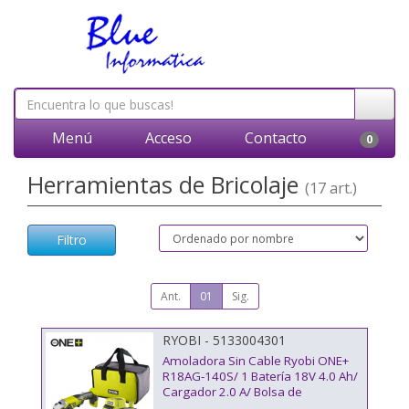
Menú
Acceso
Contacto
0
Herramientas de Bricolaje
(17 art.)
Filtro
Ant.
01
Sig.
RYOBI - 5133004301
Amoladora Sin Cable Ryobi ONE+
R18AG-140S/ 1 Batería 18V 4.0 Ah/
Cargador 2.0 A/ Bolsa de
Transporte