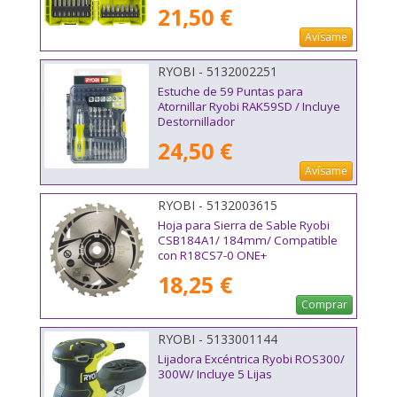
21,50 €
Avísame
RYOBI - 5132002251
Estuche de 59 Puntas para
Atornillar Ryobi RAK59SD / Incluye
Destornillador
24,50 €
Avísame
RYOBI - 5132003615
Hoja para Sierra de Sable Ryobi
CSB184A1/ 184mm/ Compatible
con R18CS7-0 ONE+
18,25 €
Comprar
RYOBI - 5133001144
Lijadora Excéntrica Ryobi ROS300/
300W/ Incluye 5 Lijas