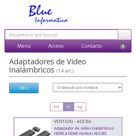
Menú
Acceso
Contacto
0
Adaptadores de Vídeo
Inalámbricos
(14 art.)
Filtro
Ant.
01
Sig.
VENTION - ADCB0
Adaptador de vídeo inalámbrico
HDMI a HDMI Vention ADCB0