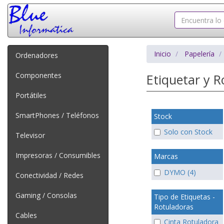
Inicio
Papelería
Ordenadores
Componentes
Etiquetar y R
Portátiles
SmartPhones / Teléfonos
Stock
Solo con Stock
Televisor
Impresoras / Consumibles
Marcas
DYMO (4)
Conectividad / Redes
Gaming / Consolas
Tipo de Etiquetas -
Rotuladoras
Cables
Cinta Rotuladora