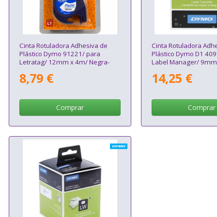
Cinta Rotuladora Adhesiva de
Cinta Rotuladora Adh
Plástico Dymo 91221/ para
Plástico Dymo D1 409
Letratag/ 12mm x 4m/ Negra-
Label Manager/ 9mm
Blanca
Negra-Blanca
8,79 €
14,25 €
Comprar
Comprar