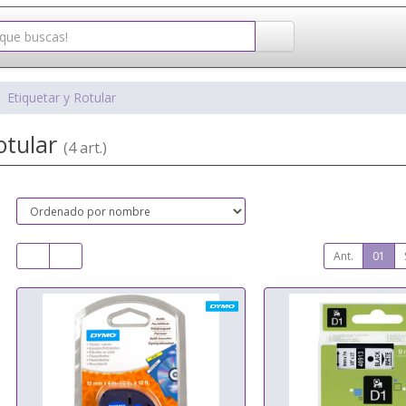
Etiquetar y Rotular
otular
(4 art.)
Ant.
01