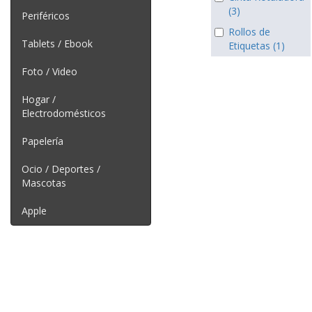
(3)
Periféricos
Rollos de
Tablets / Ebook
Etiquetas (1)
Foto / Video
Hogar /
Electrodomésticos
Papelería
Ocio / Deportes /
Mascotas
Apple