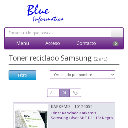
Menú
Acceso
Contacto
0
Toner reciclado Samsung
(2 art.)
Filtro
Ant.
01
Sig.
KARKEMIS - 10120052
Tóner Reciclado Karkemis
Samsung Láser MLT-D111S/ Negro