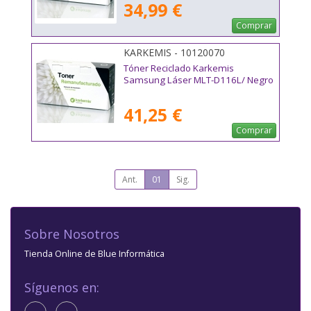
34,99 €
Comprar
KARKEMIS - 10120070
Tóner Reciclado Karkemis
Samsung Láser MLT-D116L/ Negro
41,25 €
Comprar
Ant.
01
Sig.
Sobre Nosotros
Tienda Online de Blue Informática
Síguenos en: