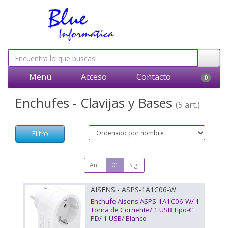
Menú
Acceso
Contacto
0
Enchufes - Clavijas y Bases
(5 art.)
Filtro
Ant.
01
Sig.
AISENS - ASPS-1A1C06-W
Enchufe Aisens ASPS-1A1C06-W/ 1
Toma de Corriente/ 1 USB Tipo-C
PD/ 1 USB/ Blanco