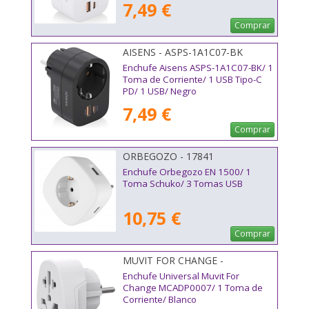
7,49 €
Comprar
AISENS - ASPS-1A1C07-BK
Enchufe Aisens ASPS-1A1C07-BK/ 1
Toma de Corriente/ 1 USB Tipo-C
PD/ 1 USB/ Negro
7,49 €
Comprar
ORBEGOZO - 17841
Enchufe Orbegozo EN 1500/ 1
Toma Schuko/ 3 Tomas USB
10,75 €
Comprar
MUVIT FOR CHANGE -
MCADP0007
Enchufe Universal Muvit For
Change MCADP0007/ 1 Toma de
Corriente/ Blanco