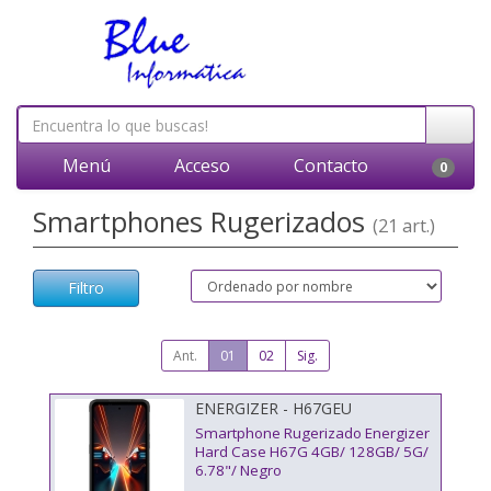
Menú
Acceso
Contacto
0
Smartphones Rugerizados
(21 art.)
Filtro
Ant.
01
02
Sig.
ENERGIZER - H67GEU
Smartphone Rugerizado Energizer
Hard Case H67G 4GB/ 128GB/ 5G/
6.78"/ Negro