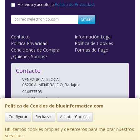
He leído y acepto la
Política de Privacidad
.
Enviar
Contacto
Información Legal
Política Privacidad
Política de Cookies
Condiciones de Compra
Formas de Pago
¿Quienes Somos?
Contacto
VENEZUELA, 5 LOCAL
06200
ALMENDRALEJO
,
Badajoz
924677505
web@blueinformatica.com
Política de Cookies de blueinformatica.com
Configurar
Rechazar
Aceptar Cookies
Horario
10 a 14 Y 17 a 20:30
Utilizamos cookies propias y de terceros para mejorar nuestros
servicios.