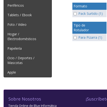
Periféricos
Formato
Pack Surtido (1)
Tablets / Ebook
Foto / Video
Tipo de
Rotulador
Hogar /
Para Pizarra (1)
Electrodomésticos
Papelería
Ocio / Deportes /
Mascotas
Apple
Sobre Nosotros
¡Suscríbet
Tienda Online de Blue Informática