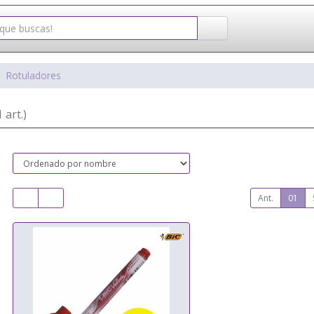
Rotuladores
1 art.)
Ant.
01