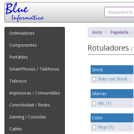
Inicio
Papelería
Ordenadores
Componentes
Rotuladores
(
Portátiles
SmartPhones / Teléfonos
Stock
Solo con Stock
Televisor
Impresoras / Consumibles
Marcas
BIC (1)
Conectividad / Redes
Gaming / Consolas
Color
Rojo (1)
Cables