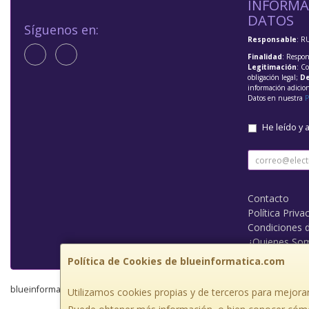
INFORMA
DATOS
Síguenos en:
Responsable
: R
Finalidad
: Respon
Legitimación
: C
obligación legal;
De
información adicio
Datos en nuestra
P
He leído y 
Contacto
Política Priva
Condiciones 
¿Quienes So
Política de Cookies de blueinformatica.com
blueinformatica.com © 2026
Utilizamos cookies propias y de terceros para mejorar