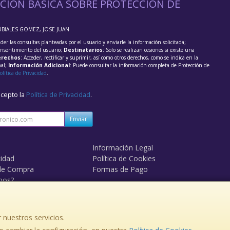
CIÓN BÁSICA SOBRE PROTECCIÓN DE
UBIALES GOMEZ, JOSE JUAN
der las consultas planteadas por el usuario y enviarle la información solicitada;
onsentimiento del usuario;
Destinatarios
: Solo se realizan cesiones si existe una
rechos
: Acceder, rectificar y suprimir, así como otros derechos, como se indica en la
nal;
Información Adicional
: Puede consultar la información completa de Protección de
olítica de Privacidad
.
acepto la
Política de Privacidad
.
Enviar
Información Legal
cidad
Política de Cookies
de Compra
Formas de Pago
mos?
 nuestros servicios.
, , , , España. - C.I.F.: 33978505F - Tfno: