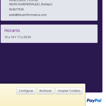
VENEZUELA, 5 LOCAL
06200
ALMENDRALEJO
,
Badajoz
924677505
web@blueinformatica.com
Horario
10 a 14 Y 17 a 20:30
Configurar
Rechazar
Aceptar Cookies