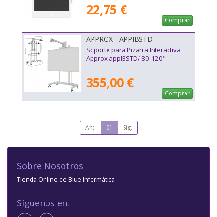
22,75 €
Comprar
APPROX - APPIBSTD
Soporte para Pizarra Interactiva
Approx appIBSTD/ 80-120"
355,00 €
Comprar
Ant.
01
Sig.
Sobre Nosotros
Tienda Online de Blue Informática
Síguenos en: