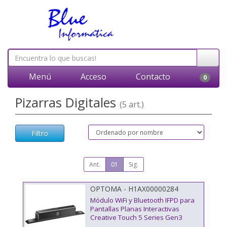
Menú
Acceso
Contacto
0
Pizarras Digitales
(5 art.)
Filtro
Ant.
01
Sig.
OPTOMA - H1AX00000284
Módulo WiFi y Bluetooth IFPD para
Pantallas Planas Interactivas
Creative Touch 5 Series Gen3
Optoma SI07E/ 10m