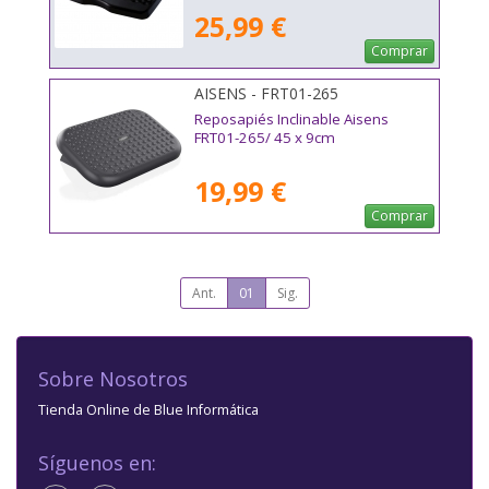
25,99 €
Comprar
AISENS - FRT01-265
Reposapiés Inclinable Aisens
FRT01-265/ 45 x 9cm
19,99 €
Comprar
Ant.
01
Sig.
Sobre Nosotros
Tienda Online de Blue Informática
Síguenos en: