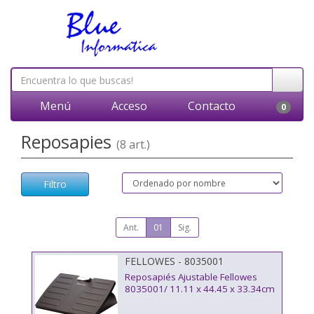
Menú
Acceso
Contacto
0
Reposapies
(8 art.)
Filtro
Ant.
01
Sig.
FELLOWES - 8035001
Reposapiés Ajustable Fellowes
8035001/ 11.11 x 44.45 x 33.34cm