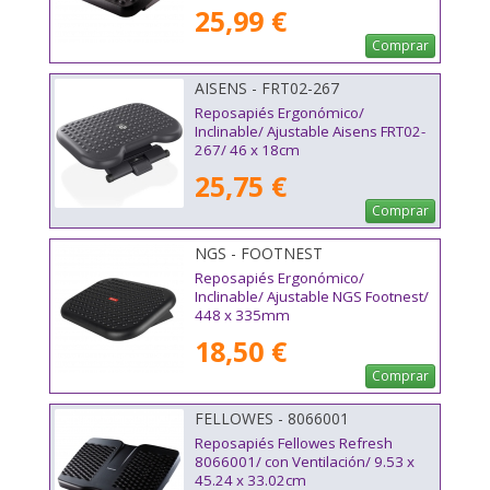
25,99 €
Comprar
AISENS - FRT02-267
Reposapiés Ergonómico/
Inclinable/ Ajustable Aisens FRT02-
267/ 46 x 18cm
25,75 €
Comprar
NGS - FOOTNEST
Reposapiés Ergonómico/
Inclinable/ Ajustable NGS Footnest/
448 x 335mm
18,50 €
Comprar
FELLOWES - 8066001
Reposapiés Fellowes Refresh
8066001/ con Ventilación/ 9.53 x
45.24 x 33.02cm