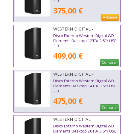
3.0
375,00 €
Avísame
WESTERN DIGITAL -
WDBWLG0120HBK-EESN
Disco Externo Western Digital WD
Elements Desktop 12TB/ 3.5"/ USB
3.0
409,00 €
Comprar
WESTERN DIGITAL -
WDBWLG0140HBK-EESN
Disco Externo Western Digital WD
Elements Desktop 14TB/ 3.5"/ USB
3.0
475,00 €
Comprar
WESTERN DIGITAL -
WDBWLG0200HBK-EESN
Disco Externo Western Digital WD
Elements Desktop 20TB/ 3.5"/ USB