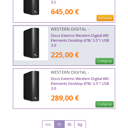
3.2
645,00 €
Avísame
WESTERN DIGITAL -
WDBWLG0060HBK-EESN
Disco Externo Western Digital WD
Elements Desktop 6TB/ 3.5"/ USB
3.0
225,00 €
Comprar
WESTERN DIGITAL -
WDBWLG0080HBK-EESN
Disco Externo Western Digital WD
Elements Desktop 8TB/ 3.5"/ USB
3.0
289,00 €
Comprar
Ant.
01
02
Sig.