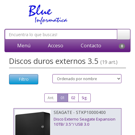
Menú
Acceso
Contacto
0
Discos duros externos 3.5
(19 art.)
Filtro
Ant.
01
02
Sig.
SEAGATE - STKP10000400
Disco Externo Seagate Expansion
10TB/ 3.5"/ USB 3.0