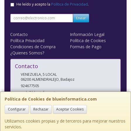
He leído y acepto la
Política de Privacidad
.
Enviar
Contacto
Información Legal
Política Privacidad
Política de Cookies
Condiciones de Compra
Formas de Pago
¿Quienes Somos?
Contacto
VENEZUELA, 5 LOCAL
06200
ALMENDRALEJO
,
Badajoz
924677505
web@blueinformatica.com
Política de Cookies de blueinformatica.com
Configurar
Rechazar
Aceptar Cookies
Horario
10 a 14 Y 17 a 20:30
Utilizamos cookies propias y de terceros para mejorar nuestros
servicios.