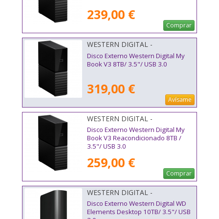
239,00 €
Comprar
WESTERN DIGITAL -
WDBBGB0080HBK-EESN
Disco Externo Western Digital My
Book V3 8TB/ 3.5"/ USB 3.0
319,00 €
Avísame
WESTERN DIGITAL -
Disco Externo Western Digital My
Book V3 Reacondicionado 8TB /
3.5"/ USB 3.0
259,00 €
Comprar
WESTERN DIGITAL -
WDBWLG0100HBK-EESN
Disco Externo Western Digital WD
Elements Desktop 10TB/ 3.5"/ USB