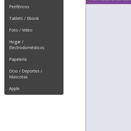
Periféricos
Tablets / Ebook
Foto / Video
Hogar /
Electrodomésticos
Papelería
Ocio / Deportes /
Mascotas
Apple