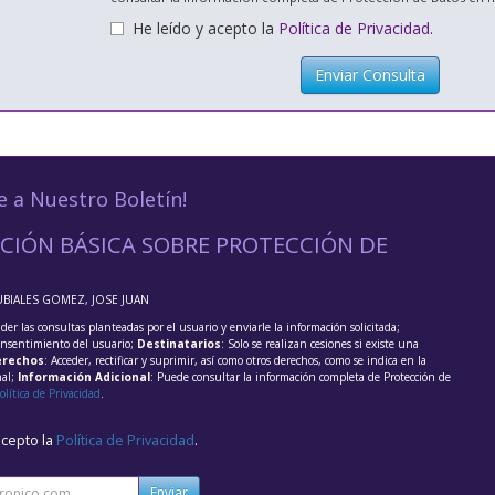
He leído y acepto la
Política de Privacidad
.
Enviar Consulta
e a Nuestro Boletín!
CIÓN BÁSICA SOBRE PROTECCIÓN DE
UBIALES GOMEZ, JOSE JUAN
der las consultas planteadas por el usuario y enviarle la información solicitada;
onsentimiento del usuario;
Destinatarios
: Solo se realizan cesiones si existe una
rechos
: Acceder, rectificar y suprimir, así como otros derechos, como se indica en la
nal;
Información Adicional
: Puede consultar la información completa de Protección de
olítica de Privacidad
.
acepto la
Política de Privacidad
.
Enviar