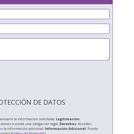
OTECCIÓN DE DATOS
enviarle la información solicitada;
Legitimación
:
esiones si existe una obligación legal;
Derechos
: Acceder,
en la información adicional;
Información Adicional
: Puede
nuestra
Política de Privacidad
.