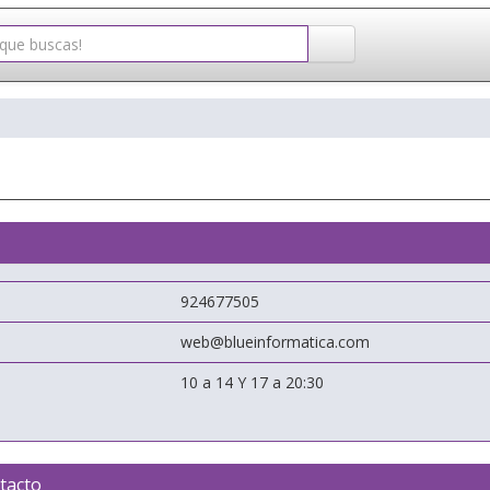
924677505
web@blueinformatica.com
10 a 14 Y 17 a 20:30
tacto