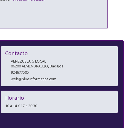
Contacto
VENEZUELA, 5 LOCAL
06200
ALMENDRALEJO
,
Badajoz
924677505
web@blueinformatica.com
Horario
10 a 14 Y 17 a 20:30