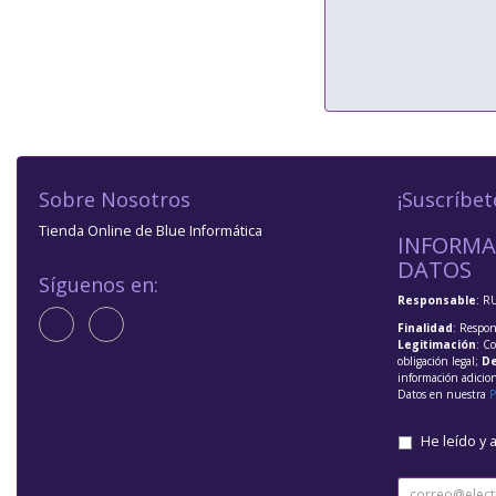
Sobre Nosotros
¡Suscríbet
Tienda Online de Blue Informática
INFORMA
DATOS
Síguenos en:
Responsable
: R
Finalidad
: Respon
Legitimación
: C
obligación legal;
De
información adicio
Datos en nuestra
P
He leído y 