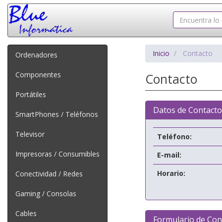
Inicio
Contacto
Ordenadores
Componentes
Contacto
Portátiles
Datos de Contacto
SmartPhones / Teléfonos
Televisor
Teléfono:
Impresoras / Consumibles
E-mail:
Horario:
Conectividad / Redes
Gaming / Consolas
Cables
Formulario de Con