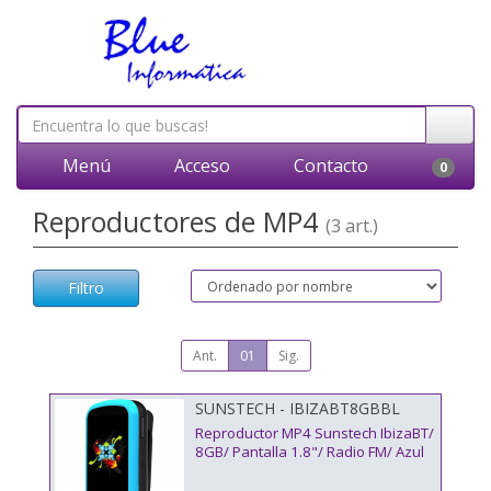
Menú
Acceso
Contacto
0
Reproductores de MP4
(3 art.)
Filtro
Ant.
01
Sig.
SUNSTECH - IBIZABT8GBBL
Reproductor MP4 Sunstech IbizaBT/
8GB/ Pantalla 1.8"/ Radio FM/ Azul