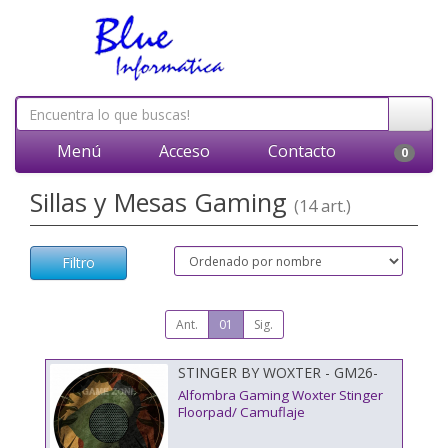
Menú
Acceso
Contacto
0
Sillas y Mesas Gaming
(14 art.)
Filtro
Ant.
01
Sig.
STINGER BY WOXTER - GM26-
067
Alfombra Gaming Woxter Stinger
Floorpad/ Camuflaje