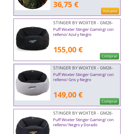
36,75 €
Avísame
STINGER BY WOXTER - GM26-
114
Puff Woxter Stinger Gaming/ con
relleno/ Azul y Negro
155,00 €
Comprar
STINGER BY WOXTER - GM26-
116
Puff Woxter Stinger Gaming/ con
relleno/ Gris y Negro
149,00 €
Comprar
STINGER BY WOXTER - GM26-
115
Puff Woxter Stinger Gaming/ con
relleno/ Negro y Dorado