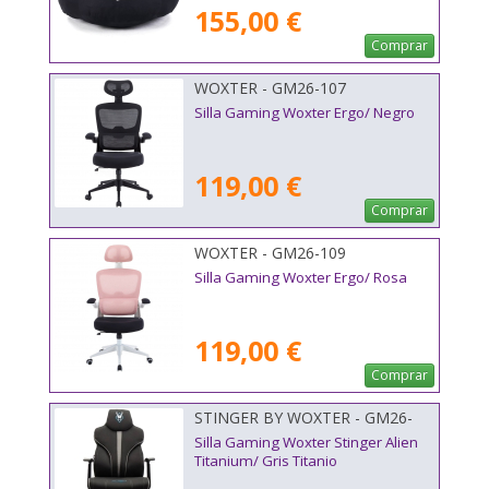
155,00 €
Comprar
WOXTER - GM26-107
Silla Gaming Woxter Ergo/ Negro
119,00 €
Comprar
WOXTER - GM26-109
Silla Gaming Woxter Ergo/ Rosa
119,00 €
Comprar
STINGER BY WOXTER - GM26-
123
Silla Gaming Woxter Stinger Alien
Titanium/ Gris Titanio