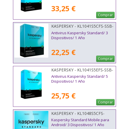
33,25 €
Comprar
KASPERSKY - KL1041S5CFS-SSB-
ES
Antivirus Kaspersky Standard/ 3
Dispositivos/ 1 Año
22,25 €
Comprar
KASPERSKY - KL1041S5EFS-SSB-
ES
Antivirus Kaspersky Standard/ 5
Dispositivos/ 1 Año
25,75 €
Comprar
KASPERSKY - KL1048S5CFS-
MSBES
Kaspersky Standard Mobile para
Android/ 3 Dispositivos/ 1 Año