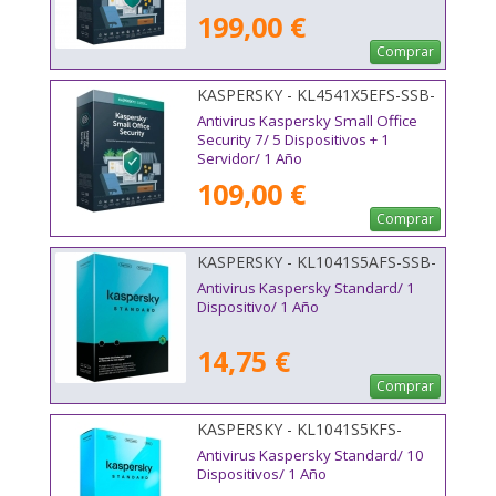
199,00 €
Comprar
KASPERSKY - KL4541X5EFS-SSB-
ES
Antivirus Kaspersky Small Office
Security 7/ 5 Dispositivos + 1
Servidor/ 1 Año
109,00 €
Comprar
KASPERSKY - KL1041S5AFS-SSB-
ES
Antivirus Kaspersky Standard/ 1
Dispositivo/ 1 Año
14,75 €
Comprar
KASPERSKY - KL1041S5KFS-
MSBES
Antivirus Kaspersky Standard/ 10
Dispositivos/ 1 Año