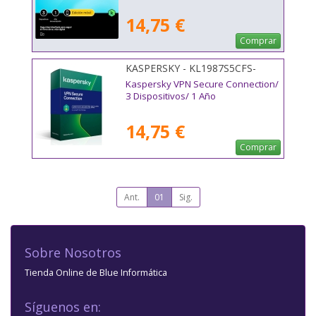
14,75 €
Comprar
KASPERSKY - KL1987S5CFS-
MSBES
Kaspersky VPN Secure Connection/
3 Dispositivos/ 1 Año
14,75 €
Comprar
Ant.
01
Sig.
Sobre Nosotros
Tienda Online de Blue Informática
Síguenos en: