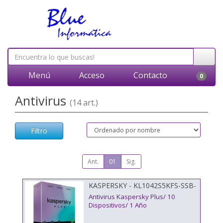
Menú
Acceso
Contacto
0
Antivirus
(14 art.)
Filtro
Ant.
01
Sig.
KASPERSKY - KL1042S5KFS-SSB-
ES
Antivirus Kaspersky Plus/ 10
Dispositivos/ 1 Año