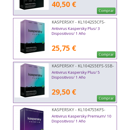
40,50 €
Comprar
KASPERSKY - KL1042S5CFS-
MSBES
Antivirus Kaspersky Plus/ 3
Dispositivos/ 1 Año
25,75 €
Comprar
KASPERSKY - KL1042S5EFS-SSB-
ES
Antivirus Kaspersky Plus/ 5
Dispositivos/ 1 Año
29,50 €
Comprar
KASPERSKY - KL1047S5KFS-
MSBES
Antivirus Kaspersky Premium/ 10
Dispositivos/ 1 Año