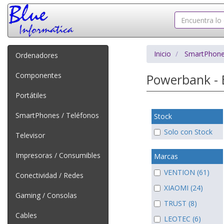
Inicio
SmartPhone
Ordenadores
Componentes
Powerbank - 
Portátiles
SmartPhones / Teléfonos
Stock
Solo con Stock
Televisor
Impresoras / Consumibles
Marcas
VENTION (61)
Conectividad / Redes
XIAOMI (24)
Gaming / Consolas
TRUST (8)
Cables
LEOTEC (6)