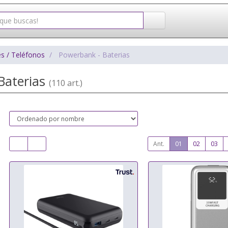
s / Teléfonos
Powerbank - Baterias
Baterias
(110 art.)
Ant.
01
02
03