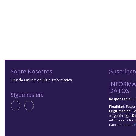
Sobre Nosotros
¡Suscríbet
Tienda Online de Blue Informática
INFORMA
DATOS
Síguenos en:
Responsable
: R
Finalidad
: Respon
Legitimación
: C
obligación legal;
De
información adicio
Datos en nuestra
P