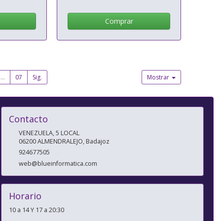
Comprar
...
07
Sig.
Mostrar
Contacto
VENEZUELA, 5 LOCAL
06200
ALMENDRALEJO
,
Badajoz
924677505
web@blueinformatica.com
Horario
10 a 14 Y 17 a 20:30