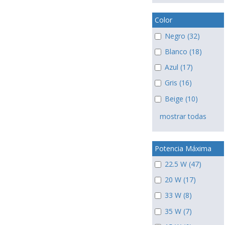
Color
Negro (32)
Blanco (18)
Azul (17)
Gris (16)
Beige (10)
mostrar todas
Potencia Máxima
22.5 W (47)
20 W (17)
33 W (8)
35 W (7)