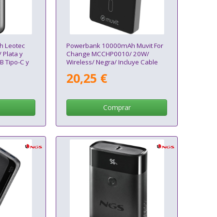
 Leotec
Powerbank 10000mAh Muvit For
Plata y
Change MCCHP0010/ 20W/
B Tipo-C y
Wireless/ Negra/ Incluye Cable
USB Tipo-C
20,25 €
Comprar