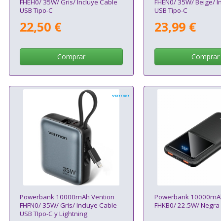
FHEH0/ 35W/ Gris/ Incluye Cable
FHEN0/ 35W/ Beige/ I
USB Tipo-C
USB Tipo-C
22,50 €
23,99 €
Comprar
Comprar
Powerbank 10000mAh Vention
Powerbank 10000mAh
FHFN0/ 35W/ Gris/ Incluye Cable
FHKB0/ 22.5W/ Negra
USB TIpo-C y Lightning