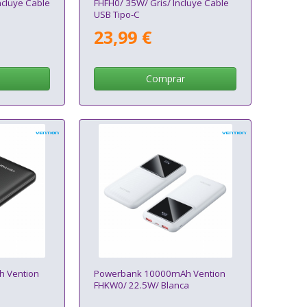
ncluye Cable
FHFH0/ 35W/ Gris/ Incluye Cable
USB Tipo-C
23,99 €
Comprar
 Vention
Powerbank 10000mAh Vention
FHKW0/ 22.5W/ Blanca