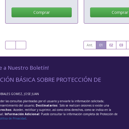
Comprar
Comprar
Ant.
01
02
03
e a Nuestro Boletín!
CIÓN BÁSICA SOBRE PROTECCIÓN DE
UBIALES GOMEZ, JOSE JUAN
der las consultas planteadas por el usuario y enviarle la información solicitada;
onsentimiento del usuario;
Destinatarios
: Solo se realizan cesiones si existe una
rechos
: Acceder, rectificar y suprimir, así como otros derechos, como se indica en la
nal;
Información Adicional
: Puede consultar la información completa de Protección de
olítica de Privacidad
.