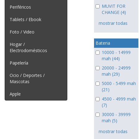
MUVIT FOR
Periféricos
CHANGE (4)
Tablets / Ebook
mostrar todas
Foto / Video
Bateria
Hogar /
Electrodomésticos
10000 - 14999
mah (44)
Papelería
20000 - 24999
mah (29)
Ocio / Deportes /
Mascotas
5000 - 5499 mah
(21)
Apple
4500 - 4999 mah
(7)
30000 - 39999
mah (5)
mostrar todas