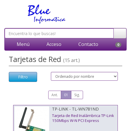
Menú
Acceso
Contacto
0
Tarjetas de Red
(15 art.)
Filtro
Ant.
01
Sig.
TP-LINK - TL-WN781ND
Tarjeta de Red Inalámbrica TP-Link
150Mbps W-N PCI Express