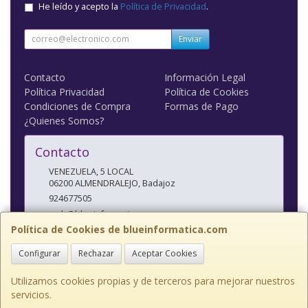
He leído y acepto la
Política de Privacidad
.
Enviar
Contacto
Información Legal
Política Privacidad
Política de Cookies
Condiciones de Compra
Formas de Pago
¿Quienes Somos?
Contacto
VENEZUELA, 5 LOCAL
06200
ALMENDRALEJO
,
Badajoz
924677505
web@blueinformatica.com
Política de Cookies de blueinformatica.com
Configurar
Rechazar
Aceptar Cookies
Horario
10 a 14 Y 17 a 20:30
Utilizamos cookies propias y de terceros para mejorar nuestros
servicios.