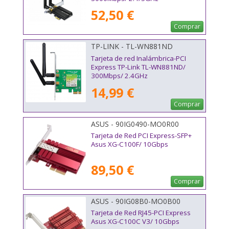
52,50 €
Comprar
TP-LINK - TL-WN881ND
Tarjeta de red Inalámbrica-PCI
Express TP-Link TL-WN881ND/
300Mbps/ 2.4GHz
14,99 €
Comprar
ASUS - 90IG0490-MO0R00
Tarjeta de Red PCI Express-SFP+
Asus XG-C100F/ 10Gbps
89,50 €
Comprar
ASUS - 90IG08B0-MO0B00
Tarjeta de Red RJ45-PCI Express
Asus XG-C100C V3/ 10Gbps