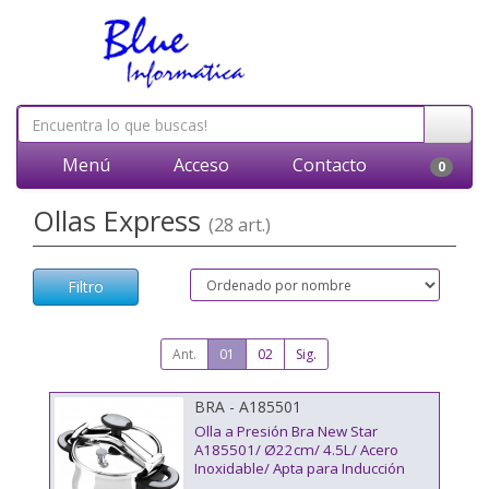
Menú
Acceso
Contacto
0
Ollas Express
(28 art.)
Filtro
Ant.
01
02
Sig.
BRA - A185501
Olla a Presión Bra New Star
A185501/ Ø22cm/ 4.5L/ Acero
Inoxidable/ Apta para Inducción