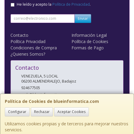
He leído y acepto la
Política de Privacidad
.
Enviar
Contacto
Información Legal
Política Privacidad
Política de Cookies
Condiciones de Compra
Formas de Pago
¿Quienes Somos?
Contacto
VENEZUELA, 5 LOCAL
06200
ALMENDRALEJO
,
Badajoz
924677505
web@blueinformatica.com
Política de Cookies de blueinformatica.com
Configurar
Rechazar
Aceptar Cookies
Horario
10 a 14 Y 17 a 20:30
Utilizamos cookies propias y de terceros para mejorar nuestros
servicios.