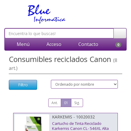
Menú
Acceso
Contacto
0
Consumibles reciclados Canon
(8
art.)
Filtro
Ant.
01
Sig.
KARKEMIS - 10020032
Cartucho de Tinta Reciclado
Karkemis Canon CL- 546XL Alta