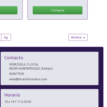
Comprar
Sig.
Mostrar
Contacto
VENEZUELA, 5 LOCAL
06200
ALMENDRALEJO
,
Badajoz
924677505
web@blueinformatica.com
Horario
10 a 14 Y 17 a 20:30