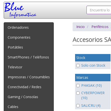
Inicio
Periféricos
Ordenadores
Componentes
Accesorios S
Portátiles
SmartPhones / Teléfonos
Stock
Solo con Stock
Televisor
Impresoras / Consumibles
Marcas
PHASAK (10)
Conectividad / Redes
CYBERPOWER
Gaming / Consolas
(10)
SALICRU (4)
Cables