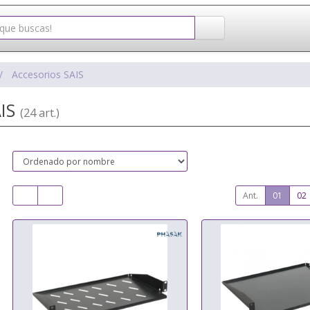
Accesorios SAIS
AIS
(24 art.)
Ant.
01
02