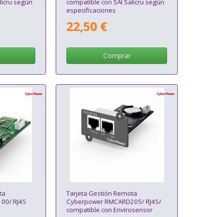
licru según
compatible con SAI Salicru según
especificaciones
22,50 €
Comprar
ta
Tarjeta Gestión Remota
00/ RJ45
Cyberpower RMCARD205/ RJ45/
compatible con Envirosensor