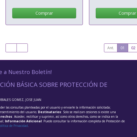
Comprar
Comprar
Ant.
01
02
e a Nuestro Boletín!
CIÓN BÁSICA SOBRE PROTECCIÓN DE
UBIALES GOMEZ, JOSE JUAN
der las consultas planteadas por el usuario y enviarle la información solicitada;
onsentimiento del usuario;
Destinatarios
: Solo se realizan cesiones si existe una
rechos
: Acceder, rectificar y suprimir, así como otros derechos, como se indica en la
nal;
Información Adicional
: Puede consultar la información completa de Protección de
olítica de Privacidad
.