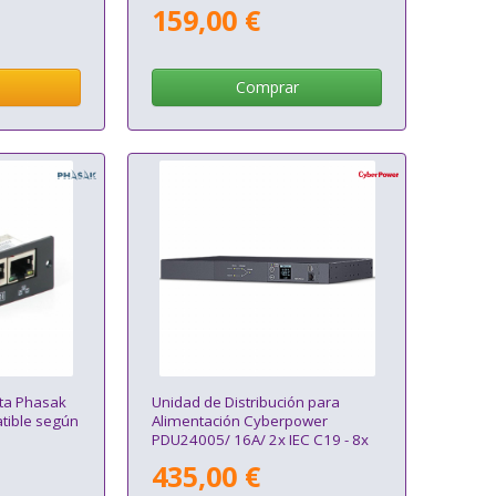
159,00 €
Comprar
ta Phasak
Unidad de Distribución para
tible según
Alimentación Cyberpower
PDU24005/ 16A/ 2x IEC C19 - 8x
IEC C13/ Formato RACK 1U
435,00 €