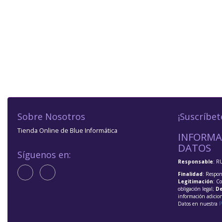
Sobre Nosotros
¡Suscríbet
Tienda Online de Blue Informática
INFORMA
DATOS
Síguenos en:
Responsable
: R
Finalidad
: Respon
Legitimación
: C
obligación legal;
De
información adicio
Datos en nuestra
P