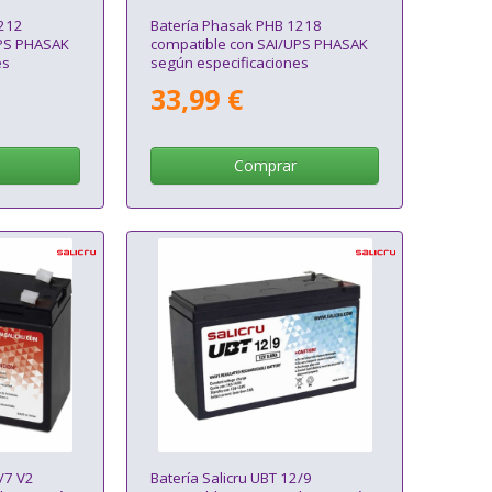
1212
Batería Phasak PHB 1218
UPS PHASAK
compatible con SAI/UPS PHASAK
es
según especificaciones
33,99 €
Comprar
/7 V2
Batería Salicru UBT 12/9