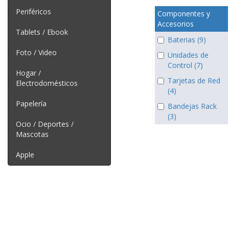
Periféricos
Componentes y
Accesorios
Tablets / Ebook
Baterias (9)
Foto / Video
Unidades de
Control (7)
Hogar /
Tarjetas de Red
Electrodomésticos
(4)
Papelería
Bandejas Rack
(3)
Ocio / Deportes /
Mascotas
Apple