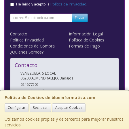
He leído y acepto la
Política de Privacidad
.
Enviar
Contacto
Información Legal
Política Privacidad
Política de Cookies
Condiciones de Compra
Formas de Pago
¿Quienes Somos?
Contacto
VENEZUELA, 5 LOCAL
06200
ALMENDRALEJO
,
Badajoz
924677505
web@blueinformatica.com
Política de Cookies de blueinformatica.com
Configurar
Rechazar
Aceptar Cookies
Horario
10 a 14 Y 17 a 20:30
Utilizamos cookies propias y de terceros para mejorar nuestros
servicios.