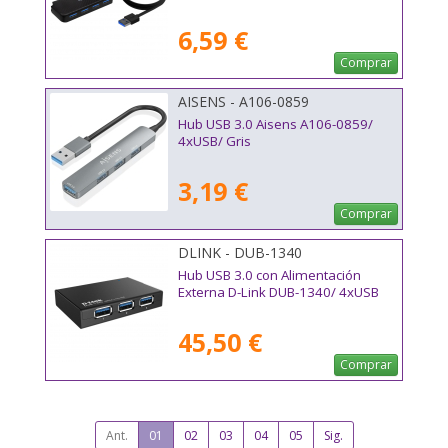
6,59 €
Comprar
AISENS - A106-0859
Hub USB 3.0 Aisens A106-0859/
4xUSB/ Gris
3,19 €
Comprar
DLINK - DUB-1340
Hub USB 3.0 con Alimentación
Externa D-Link DUB-1340/ 4xUSB
45,50 €
Comprar
Ant.
01
02
03
04
05
Sig.