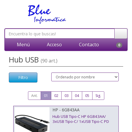
Menú
Acceso
Contacto
0
Hub USB
(90 art.)
Filtro
Ant.
01
02
03
04
05
Sig.
HP - 6G843AA
Hub USB Tipo-C HP 6G843AA/
3xUSB Tipo-C/ 1xUSB Tipo-C PD