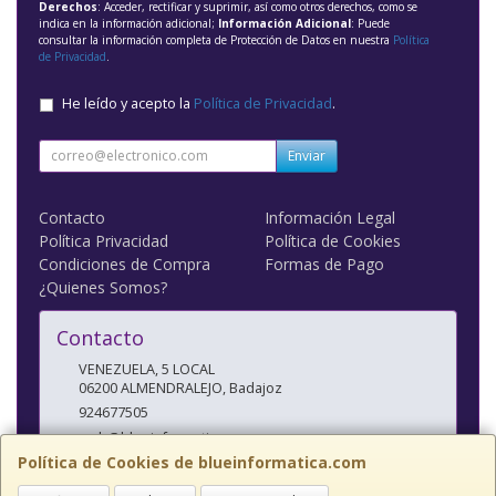
Derechos
: Acceder, rectificar y suprimir, así como otros derechos, como se
indica en la información adicional;
Información Adicional
: Puede
consultar la información completa de Protección de Datos en nuestra
Política
de Privacidad
.
He leído y acepto la
Política de Privacidad
.
Enviar
Contacto
Información Legal
Política Privacidad
Política de Cookies
Condiciones de Compra
Formas de Pago
¿Quienes Somos?
Contacto
VENEZUELA, 5 LOCAL
06200
ALMENDRALEJO
,
Badajoz
924677505
web@blueinformatica.com
Política de Cookies de blueinformatica.com