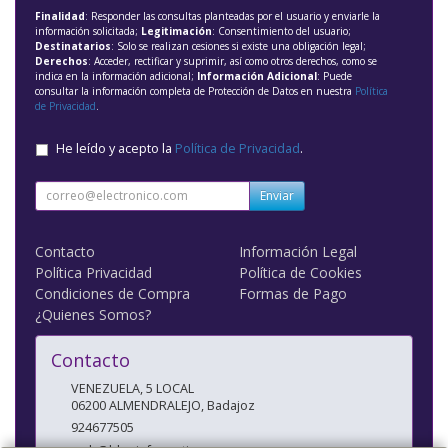
Finalidad
: Responder las consultas planteadas por el usuario y enviarle la
información solicitada;
Legitimación
: Consentimiento del usuario;
Destinatarios
: Solo se realizan cesiones si existe una obligación legal;
Derechos
: Acceder, rectificar y suprimir, así como otros derechos, como se
indica en la información adicional;
Información Adicional
: Puede
consultar la información completa de Protección de Datos en nuestra
Política
de Privacidad
.
He leído y acepto la
Política de Privacidad
.
Enviar
Contacto
Información Legal
Política Privacidad
Política de Cookies
Condiciones de Compra
Formas de Pago
¿Quienes Somos?
Contacto
VENEZUELA, 5 LOCAL
06200
ALMENDRALEJO
,
Badajoz
924677505