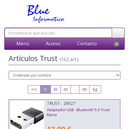
Menú
Acceso
Contacto
0
Artículos Trust
(162 art.)
Ant.
01
02
03
...
09
Sig.
TRUST - 26027
Adaptador USB - Bluetooth 5.0 Trust
Myna