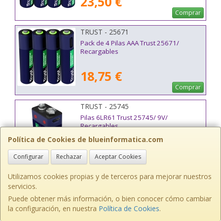
23,50 €
Comprar
TRUST - 25671
Pack de 4 Pilas AAA Trust 25671/
Recargables
18,75 €
Comprar
TRUST - 25745
Pilas 6LR61 Trust 25745/ 9V/
Recargables
Política de Cookies de blueinformatica.com
10,50 €
Configurar
Rechazar
Aceptar Cookies
Comprar
Utilizamos cookies propias y de terceros para mejorar nuestros
TRUST - 24678
servicios.
Powerbank 10000mAh Trust Primo
Puede obtener más información, o bien conocer cómo cambiar
ECO/ 15W/ Negra
la configuración, en nuestra
Política de Cookies
.