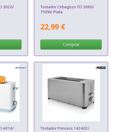
O 3020/
Tostador Orbegozo TO 3060/
750W/ Plata
22,99 €
Comprar
O 4014/
Tostador Princess 142402/