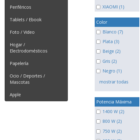
XIAOMI (1)
Periféricos
Tablets / Ebook
Color
Blanco (7)
Foto / Video
Plata (3)
Hogar /
Electrodomésticos
Beige (2)
Gris (2)
Papelería
Negro (1)
Ocio / Deportes /
mostrar todas
Mascotas
Apple
Potencia Máxima
1400 W (2)
800 W (2)
750 W (2)