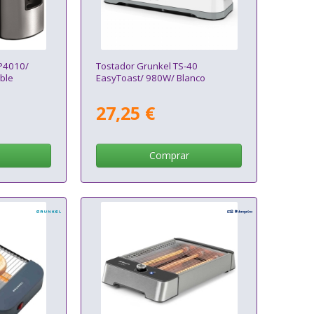
BP4010/
Tostador Grunkel TS-40
ble
EasyToast/ 980W/ Blanco
27,25 €
Comprar