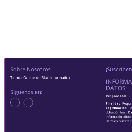
Sobre Nosotros
¡Suscríbet
Tienda Online de Blue Informática
INFORMA
DATOS
Síguenos en:
Responsable
: R
Finalidad
: Respon
Legitimación
: C
obligación legal;
De
información adicio
Datos en nuestra
P