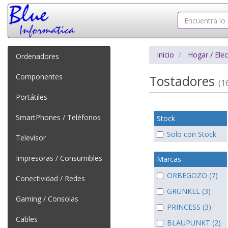
Inicio
Hogar / Ele
Ordenadores
Componentes
Tostadores
(16
Portátiles
SmartPhones / Teléfonos
Stock
Solo con Stock
Televisor
Impresoras / Consumibles
Marcas
ORBEGOZO (7)
Conectividad / Redes
GRUNKEL (3)
Gaming / Consolas
PRINCESS (3)
Cables
BLAUPUNKT (2)