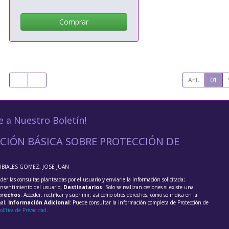
Comprar
Ant.
01
e a Nuestro Boletín!
CIÓN BÁSICA SOBRE PROTECCIÓN DE
UBIALES GOMEZ, JOSE JUAN
der las consultas planteadas por el usuario y enviarle la información solicitada;
onsentimiento del usuario;
Destinatarios
: Solo se realizan cesiones si existe una
rechos
: Acceder, rectificar y suprimir, así como otros derechos, como se indica en la
nal;
Información Adicional
: Puede consultar la información completa de Protección de
olítica de Privacidad
.