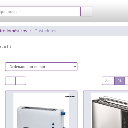
ctrodomésticos
Tostadores
 art.)
Ant.
01