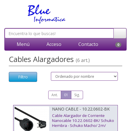
Menú
Acceso
Contacto
0
Cables Alargadores
(6 art.)
Filtro
Ant.
01
Sig.
NANO CABLE - 10.22.0602-BK
Cable Alargador de Corriente
Nanocable 10.22.0602-BK/ Schuko
Hembra - Schuko Macho/ 2m/
Negro