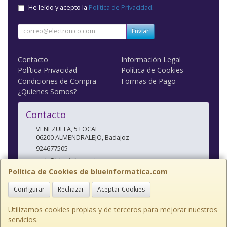
He leído y acepto la
Política de Privacidad
.
Enviar
Contacto
Información Legal
Política Privacidad
Política de Cookies
Condiciones de Compra
Formas de Pago
¿Quienes Somos?
Contacto
VENEZUELA, 5 LOCAL
06200
ALMENDRALEJO
,
Badajoz
924677505
web@blueinformatica.com
Política de Cookies de blueinformatica.com
Configurar
Rechazar
Aceptar Cookies
Horario
10 a 14 Y 17 a 20:30
Utilizamos cookies propias y de terceros para mejorar nuestros
servicios.