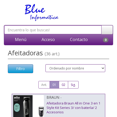
Menú
Acceso
Contacto
0
Afeitadoras
(36 art.)
Filtro
Ant.
01
02
Sig.
BRAUN -
Afeitadora Braun All in One 3 en 1
Style Kit Series 3/ con batería/ 2
Accesorios