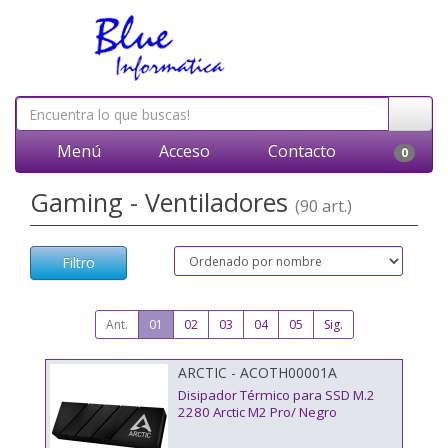
Menú
Acceso
Contacto
0
Gaming - Ventiladores
(90 art.)
Filtro
Ant.
01
02
03
04
05
Sig.
ARCTIC - ACOTH00001A
Disipador Térmico para SSD M.2
2280 Arctic M2 Pro/ Negro