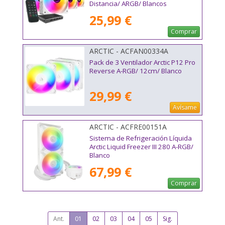
Distancia/ ARGB/ Blancos
25,99 €
Comprar
ARCTIC - ACFAN00334A
Pack de 3 Ventilador Arctic P12 Pro
Reverse A-RGB/ 12cm/ Blanco
29,99 €
Avísame
ARCTIC - ACFRE00151A
Sistema de Refrigeración Líquida
Arctic Liquid Freezer III 280 A-RGB/
Blanco
67,99 €
Comprar
Ant.
01
02
03
04
05
Sig.