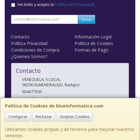
He leído y acepto la
Política de Privacidad
.
Enviar
Contacto
Información Legal
Política Privacidad
Política de Cookies
Condiciones de Compra
Formas de Pago
¿Quienes Somos?
Contacto
VENEZUELA, 5 LOCAL
06200
ALMENDRALEJO
,
Badajoz
924677505
web@blueinformatica.com
Política de Cookies de blueinformatica.com
Configurar
Rechazar
Aceptar Cookies
Horario
10 a 14 Y 17 a 20:30
Utilizamos cookies propias y de terceros para mejorar nuestros
servicios.