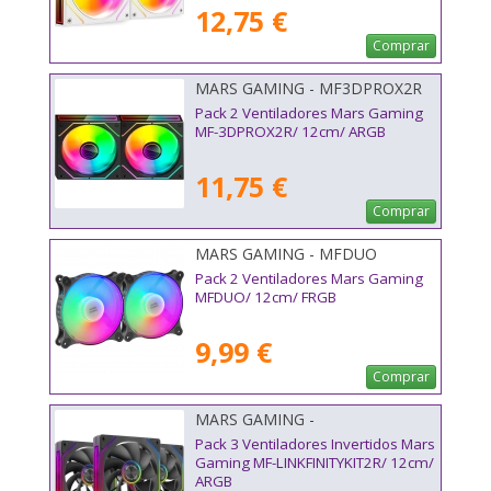
12,75 €
Comprar
MARS GAMING - MF3DPROX2R
Pack 2 Ventiladores Mars Gaming
MF-3DPROX2R/ 12cm/ ARGB
11,75 €
Comprar
MARS GAMING - MFDUO
Pack 2 Ventiladores Mars Gaming
MFDUO/ 12cm/ FRGB
9,99 €
Comprar
MARS GAMING -
MFLINKFINITYKIT2R
Pack 3 Ventiladores Invertidos Mars
Gaming MF-LINKFINITYKIT2R/ 12cm/
ARGB