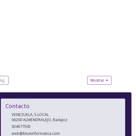
Sig.
Mostrar
Contacto
VENEZUELA, 5 LOCAL
06200
ALMENDRALEJO
,
Badajoz
924677505
web@blueinformatica.com