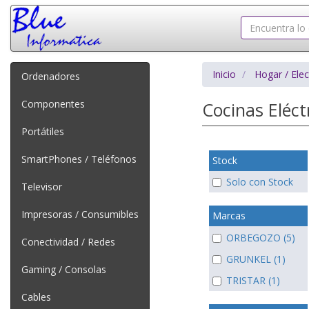
Inicio
Hogar / Ele
Ordenadores
Componentes
Cocinas Eléct
Portátiles
SmartPhones / Teléfonos
Stock
Solo con Stock
Televisor
Impresoras / Consumibles
Marcas
ORBEGOZO (5)
Conectividad / Redes
GRUNKEL (1)
Gaming / Consolas
TRISTAR (1)
Cables