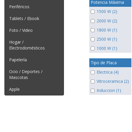
Potencia Máxima
Periféricos
1500 W (2)
Tablets / Ebook
2000 W (2)
1800 W (1)
Foto / Video
2500 W (1)
Hogar /
Electrodomésticos
1000 W (1)
Papelería
Tipo de Placa
Ocio / Deportes /
Electrica (4)
Mascotas
Vitroceramica (2)
Apple
Induccion (1)