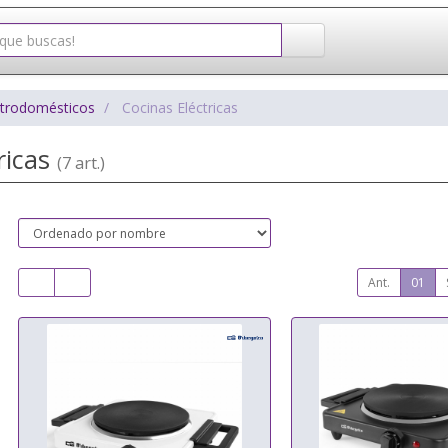
ctrodomésticos
Cocinas Eléctricas
ricas
(7 art.)
Ant.
01