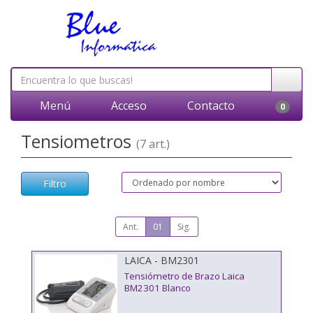
Menú
Acceso
Contacto
0
Tensiometros
(7 art.)
Filtro
Ant.
01
Sig.
LAICA - BM2301
Tensiómetro de Brazo Laica
BM2301 Blanco