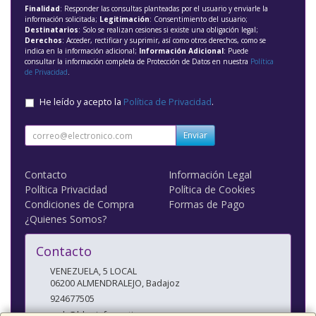
Finalidad
: Responder las consultas planteadas por el usuario y enviarle la
información solicitada;
Legitimación
: Consentimiento del usuario;
Destinatarios
: Solo se realizan cesiones si existe una obligación legal;
Derechos
: Acceder, rectificar y suprimir, así como otros derechos, como se
indica en la información adicional;
Información Adicional
: Puede
consultar la información completa de Protección de Datos en nuestra
Política
de Privacidad
.
He leído y acepto la
Política de Privacidad
.
Enviar
Contacto
Información Legal
Política Privacidad
Política de Cookies
Condiciones de Compra
Formas de Pago
¿Quienes Somos?
Contacto
VENEZUELA, 5 LOCAL
06200
ALMENDRALEJO
,
Badajoz
924677505
web@blueinformatica.com