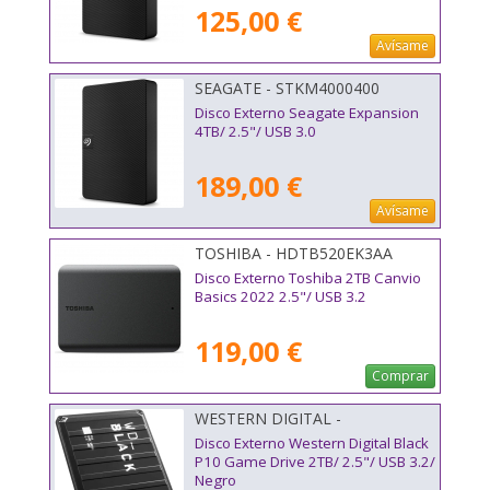
125,00 €
Avísame
SEAGATE - STKM4000400
Disco Externo Seagate Expansion
4TB/ 2.5"/ USB 3.0
189,00 €
Avísame
TOSHIBA - HDTB520EK3AA
Disco Externo Toshiba 2TB Canvio
Basics 2022 2.5"/ USB 3.2
119,00 €
Comprar
WESTERN DIGITAL -
WDBA2W0020BBK-WES1
Disco Externo Western Digital Black
P10 Game Drive 2TB/ 2.5"/ USB 3.2/
Negro