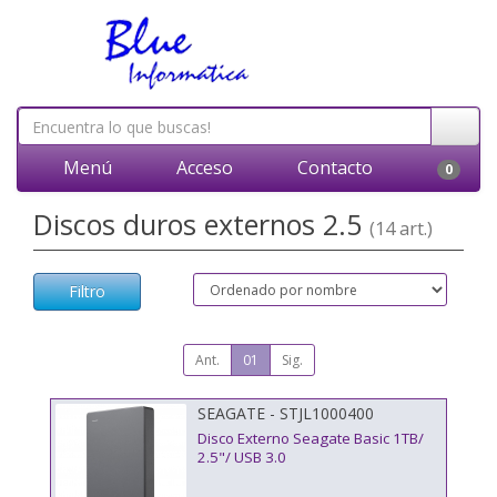
Menú
Acceso
Contacto
0
Discos duros externos 2.5
(14 art.)
Filtro
Ant.
01
Sig.
SEAGATE - STJL1000400
Disco Externo Seagate Basic 1TB/
2.5"/ USB 3.0