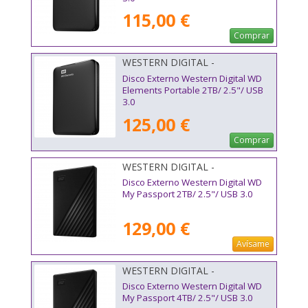
115,00 €
Comprar
WESTERN DIGITAL -
WDBU6Y0020BBK-WESN
Disco Externo Western Digital WD
Elements Portable 2TB/ 2.5"/ USB
3.0
125,00 €
Comprar
WESTERN DIGITAL -
WDBYVG0020BBK-WESN
Disco Externo Western Digital WD
My Passport 2TB/ 2.5"/ USB 3.0
129,00 €
Avísame
WESTERN DIGITAL -
WDBPKJ0040BBK-WESN
Disco Externo Western Digital WD
My Passport 4TB/ 2.5"/ USB 3.0