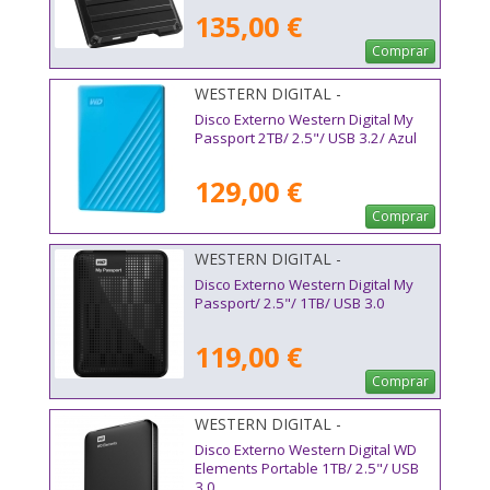
135,00 €
Comprar
WESTERN DIGITAL -
WDBYVG0020BBL-WESN
Disco Externo Western Digital My
Passport 2TB/ 2.5"/ USB 3.2/ Azul
129,00 €
Comprar
WESTERN DIGITAL -
WDBYVG0010BBK-WESN
Disco Externo Western Digital My
Passport/ 2.5"/ 1TB/ USB 3.0
119,00 €
Comprar
WESTERN DIGITAL -
WDBUZG0010BBK-WESN
Disco Externo Western Digital WD
Elements Portable 1TB/ 2.5"/ USB
3.0