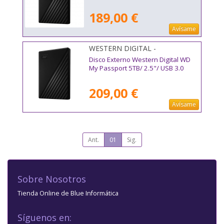
189,00 €
Avísame
WESTERN DIGITAL -
WDBPKJ0050BBK-WESN
Disco Externo Western Digital WD
My Passport 5TB/ 2.5"/ USB 3.0
209,00 €
Avísame
Ant.
01
Sig.
Sobre Nosotros
Tienda Online de Blue Informática
Síguenos en: