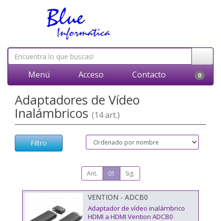
Menú
Acceso
Contacto
0
Adaptadores de Vídeo
Inalámbricos
(14 art.)
Filtro
Ant.
01
Sig.
VENTION - ADCB0
Adaptador de vídeo inalámbrico
HDMI a HDMI Vention ADCB0