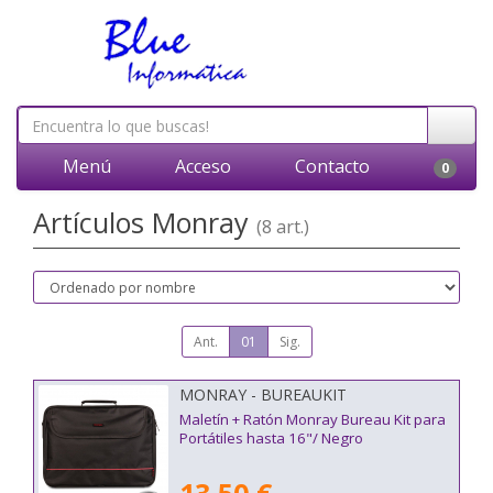
Menú
Acceso
Contacto
0
Artículos Monray
(8 art.)
Ant.
01
Sig.
MONRAY - BUREAUKIT
Maletín + Ratón Monray Bureau Kit para
Portátiles hasta 16"/ Negro