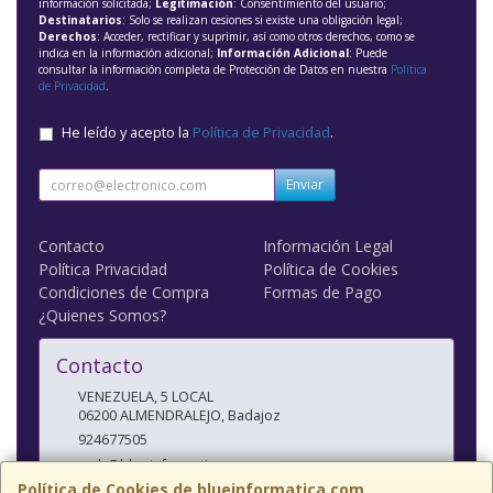
información solicitada;
Legitimación
: Consentimiento del usuario;
Destinatarios
: Solo se realizan cesiones si existe una obligación legal;
Derechos
: Acceder, rectificar y suprimir, así como otros derechos, como se
indica en la información adicional;
Información Adicional
: Puede
consultar la información completa de Protección de Datos en nuestra
Política
de Privacidad
.
He leído y acepto la
Política de Privacidad
.
Enviar
Contacto
Información Legal
Política Privacidad
Política de Cookies
Condiciones de Compra
Formas de Pago
¿Quienes Somos?
Contacto
VENEZUELA, 5 LOCAL
06200
ALMENDRALEJO
,
Badajoz
924677505
web@blueinformatica.com
Política de Cookies de blueinformatica.com