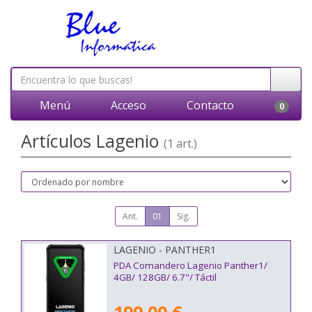
Menú
Acceso
Contacto
0
Artículos Lagenio
(1 art.)
Ant.
01
Sig.
LAGENIO - PANTHER1
PDA Comandero Lagenio Panther1/
4GB/ 128GB/ 6.7"/ Táctil