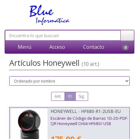
Menú
Acceso
Contacto
0
Artículos Honeywell
(10 art.)
Ant.
01
Sig.
HONEYWELL - HF680-R1-2USB-EU
Escáner de Código de Barras 1D-2D-PDF-
QR Honeywell Orbit HF680/ USB