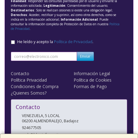
Finalidad
: Responder las consultas planteadas por el usuario y enviarle la
información solicitada;
Legitimación
: Consentimiento del usuario;
Destinatarios
: Solo se realizan cesiones si existe una obligación legal;
Derechos
: Acceder, rectificar y suprimir, así como otros derechos, como se
indica en la información adicional;
Información Adicional
: Puede
consultar la información completa de Protección de Datos en nuestra
Política
de Privacidad
.
He leído y acepto la
Política de Privacidad
.
Enviar
Contacto
Información Legal
Política Privacidad
Política de Cookies
Condiciones de Compra
Formas de Pago
¿Quienes Somos?
Contacto
VENEZUELA, 5 LOCAL
06200
ALMENDRALEJO
,
Badajoz
924677505
web@blueinformatica.com